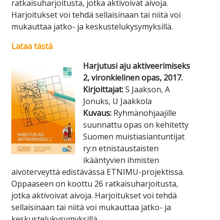
ratkaisuharjoitusta, jotka aktivoivat aivoja.
Harjoitukset voi tehdä sellaisinaan tai niitä voi
mukauttaa jatko- ja keskustelukysymyksillä.
Lataa tästä
Harjutusi aju aktiveerimiseks
2, vironkielinen opas, 2017.
Kirjoittajat:
S Jaakson, A
Jonuks, U Jaakkola
Kuvaus:
Ryhmänohjaajille
suunnattu opas on kehitetty
Suomen muistiasiantuntijat
ry:n etnistaustaisten
ikääntyvien ihmisten
aivoterveyttä edistävässä ETNIMU-projektissa.
Oppaaseen on koottu 26 ratkaisuharjoitusta,
jotka aktivoivat aivoja. Harjoitukset voi tehdä
sellaisinaan tai niitä voi mukauttaa jatko- ja
keskustelukysymyksillä.