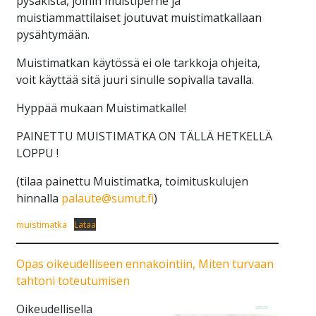
pysäkistä, joihin muistiperhe ja
muistiammattilaiset joutuvat muistimatkallaan
pysähtymään.
Muistimatkan käytössä ei ole tarkkoja ohjeita,
voit käyttää sitä juuri sinulle sopivalla tavalla.
Hyppää mukaan Muistimatkalle!
PAINETTU MUISTIMATKA ON TÄLLÄ HETKELLÄ
LOPPU !
(tilaa painettu Muistimatka, toimituskulujen
hinnalla
palaute@
sumut
.fi
)
muistimatka
Lataa
Opas oikeudelliseen ennakointiin, Miten turvaan
tahtoni toteutumisen
Oikeudellisella