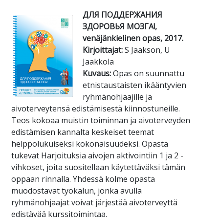
ДЛЯ ПОДДЕРЖАНИЯ
ЗДОРОВЬЯ МОЗГА!,
venäjänkielinen opas, 2017.
Kirjoittajat:
S Jaakson, U
Jaakkola
Kuvaus:
Opas on suunnattu
etnistaustaisten ikääntyvien
ryhmänohjaajille ja
aivoterveytensä edistämisestä kiinnostuneille.
Teos kokoaa muistin toiminnan ja aivoterveyden
edistämisen kannalta keskeiset teemat
helppolukuiseksi kokonaisuudeksi. Opasta
tukevat Harjoituksia aivojen aktivointiin 1 ja 2 -
vihkoset, joita suositellaan käytettäväksi tämän
oppaan rinnalla. Yhdessä kolme opasta
muodostavat työkalun, jonka avulla
ryhmänohjaajat voivat järjestää aivoterveyttä
edistävää kurssitoimintaa.