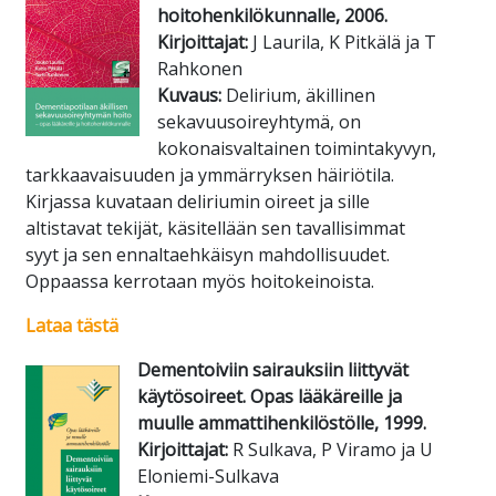
hoitohenkilökunnalle, 2006.
Kirjoittajat:
J Laurila, K Pitkälä ja T
Rahkonen
Kuvaus:
Delirium, äkillinen
sekavuusoireyhtymä, on
kokonaisvaltainen toimintakyvyn,
tarkkaavaisuuden ja ymmärryksen häiriötila.
Kirjassa kuvataan deliriumin oireet ja sille
altistavat tekijät, käsitellään sen tavallisimmat
syyt ja sen ennaltaehkäisyn mahdollisuudet.
Oppaassa kerrotaan myös hoitokeinoista.
Lataa tästä
Dementoiviin sairauksiin liittyvät
käytösoireet. Opas lääkäreille ja
muulle ammattihenkilöstölle, 1999.
Kirjoittajat:
R Sulkava, P Viramo ja U
Eloniemi-Sulkava