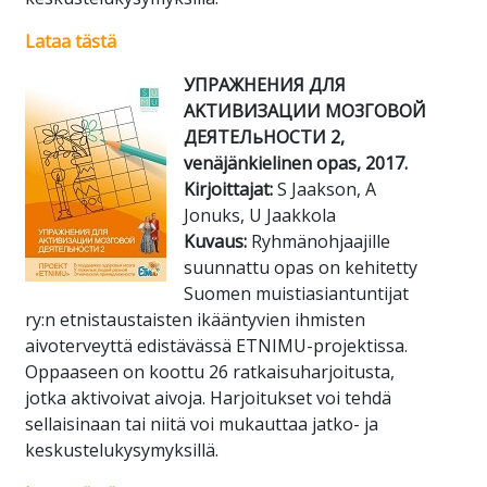
Lataa tästä
УПРAЖHEHИЯ ДЛЯ
AKTИBИЗAЦИИ MO3ГOBOЙ
ДEЯTEЛьHOCTИ 2,
venäjänkielinen opas, 2017.
Kirjoittajat:
S Jaakson, A
Jonuks, U Jaakkola
Kuvaus:
Ryhmänohjaajille
suunnattu opas on kehitetty
Suomen muistiasiantuntijat
ry:n etnistaustaisten ikääntyvien ihmisten
aivoterveyttä edistävässä ETNIMU-projektissa.
Oppaaseen on koottu 26 ratkaisuharjoitusta,
jotka aktivoivat aivoja. Harjoitukset voi tehdä
sellaisinaan tai niitä voi mukauttaa jatko- ja
keskustelukysymyksillä.