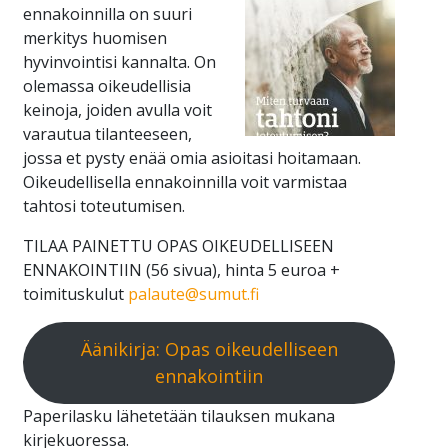
ennakoinnilla on suuri
merkitys huomisen
hyvinvointisi kannalta. On
olemassa oikeudellisia
keinoja, joiden avulla voit
varautua tilanteeseen,
jossa et pysty enää omia asioitasi hoitamaan.
Oikeudellisella ennakoinnilla voit varmistaa
tahtosi toteutumisen.
TILAA PAINETTU OPAS OIKEUDELLISEEN
ENNAKOINTIIN (56 sivua), hinta 5 euroa +
toimituskulut
palaute@
sumut
.fi
Äänikirja: Opas oikeudelliseen
ennakointiin
Paperilasku lähetetään tilauksen mukana
kirjekuoressa.