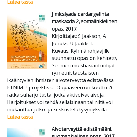
Lataa tästä
Jimicsiyada dardargelinta
maskaxda 2, somalinkielinen
opas, 2017.
Kirjoittajat:
S Jaakson, A
Jonuks, U Jaakkola
Kuvaus:
Ryhmänohjaajille
suunnattu opas on kehitetty
Suomen muistiasiantuntijat
ry:n etnistaustaisten
ikääntyvien ihmisten aivoterveyttä edistävässä
ETNIMU-projektissa. Oppaaseen on koottu 26
ratkaisuharjoitusta, jotka aktivoivat aivoja.
Harjoitukset voi tehdä sellaisinaan tai niitä voi
mukauttaa jatko- ja keskustelukysymyksillä.
Lataa tästä
Aivoterveyttä edistämään!,
suomenkielinen opas, 2017.