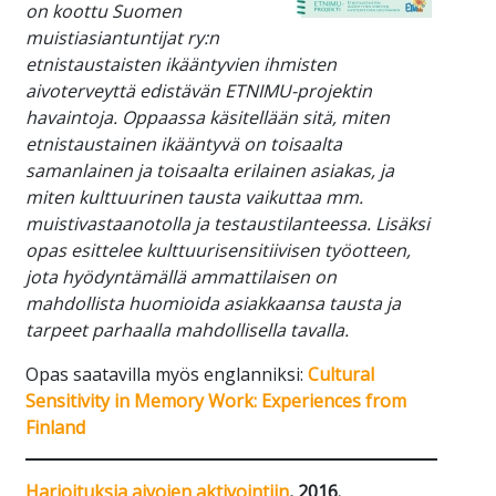
on koottu Suomen
muistiasiantuntijat ry:n
etnistaustaisten ikääntyvien ihmisten
aivoterveyttä edistävän ETNIMU-projektin
havaintoja. Oppaassa käsitellään sitä, miten
etnistaustainen ikääntyvä on toisaalta
samanlainen ja toisaalta erilainen asiakas, ja
miten kulttuurinen tausta vaikuttaa mm.
muistivastaanotolla ja testaustilanteessa. Lisäksi
opas esittelee kulttuurisensitiivisen työotteen,
jota hyödyntämällä ammattilaisen on
mahdollista huomioida asiakkaansa tausta ja
tarpeet parhaalla mahdollisella tavalla.
Opas saatavilla myös englanniksi:
Cultural
Sensitivity in Memory Work: Experiences from
Finland
Harjoituksia aivojen aktivointiin
, 2016.