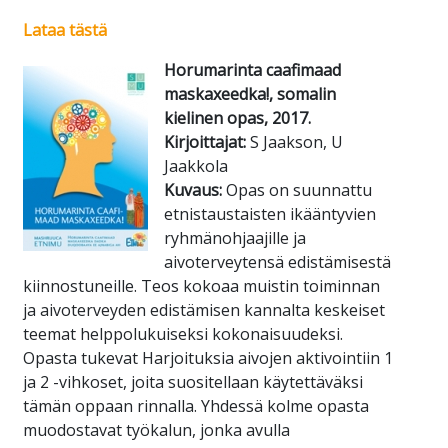
Lataa tästä
Horumarinta caafimaad
maskaxeedka!, somalin
kielinen opas, 2017.
Kirjoittajat:
S Jaakson, U
Jaakkola
Kuvaus:
Opas on suunnattu
etnistaustaisten ikääntyvien
ryhmänohjaajille ja
aivoterveytensä edistämisestä
kiinnostuneille. Teos kokoaa muistin toiminnan
ja aivoterveyden edistämisen kannalta keskeiset
teemat helppolukuiseksi kokonaisuudeksi.
Opasta tukevat Harjoituksia aivojen aktivointiin 1
ja 2 -vihkoset, joita suositellaan käytettäväksi
tämän oppaan rinnalla. Yhdessä kolme opasta
muodostavat työkalun, jonka avulla