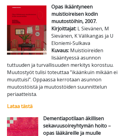
Opas ikääntyneen
muistioireisen kodin
muutostöihin, 2007.
Kirjoittajat:
L Sievänen, M
Sievänen, K Välikangas ja U
Eloniemi-Sulkava
Kuvaus:
Muistioireiden
lisääntyessä asunnon
tuttuuden ja turvallisuuden merkitys korostuu.
Muutostyöt tulisi toteuttaa ”ikäänkuin mikään ei
muuttuisi”. Oppaassa kerrotaan asunnon
muutostöistä ja muutostöiden suunnittelun
periaatteista.
Lataa tästä
Dementiapotilaan äkillisen
sekavuusoireyhtymän hoito –
opas lääkäreille ja muulle