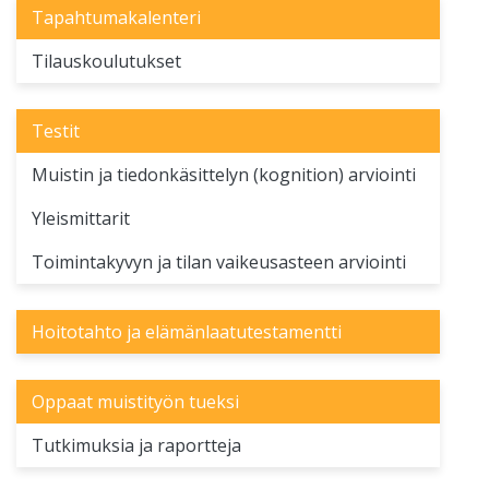
Tapahtumakalenteri
Tilauskoulutukset
Testit
Muistin ja tiedonkäsittelyn (kognition) arviointi
Yleismittarit
Toimintakyvyn ja tilan vaikeusasteen arviointi
Hoitotahto ja elämänlaatutestamentti
Oppaat muistityön tueksi
Tutkimuksia ja raportteja