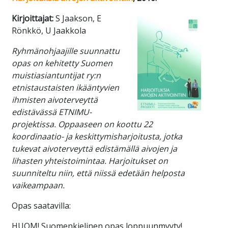
Kirjoittajat:
S Jaakson, E
Rönkkö, U Jaakkola
Ryhmänohjaajille suunnattu
opas on kehitetty Suomen
muistiasiantuntijat ry:n
etnistaustaisten ikääntyvien
ihmisten aivoterveyttä
edistävässä ETNIMU-
projektissa. Oppaaseen on koottu 22
koordinaatio- ja keskittymisharjoitusta, jotka
tukevat aivoterveyttä edistämällä aivojen ja
lihasten yhteistoimintaa. Harjoitukset on
suunniteltu niin, että niissä edetään helposta
vaikeampaan.
Opas saatavilla:
HUOM! Suomenkielinen opas loppuunmyyty!