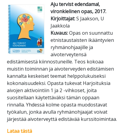
Aju tervist edendama!,
vironkielinen opas, 2017.
Kirjoittajat:
S Jaakson, U
Jaakkola
Kuvaus:
Opas on suunnattu
etnistaustaisten ikääntyvien
ryhmänohjaajille ja
aivoterveytensä
edistämisestä kiinnostuneille. Teos kokoaa
muistin toiminnan ja aivoterveyden edistämisen
kannalta keskeiset teemat helppolukuiseksi
kokonaisuudeksi. Opasta tukevat Harjoituksia
aivojen aktivointiin 1 ja 2 -vihkoset, joita
suositellaan käytettäväksi tämän oppaan
rinnalla. Yhdessä kolme opasta muodostavat
työkalun, jonka avulla ryhmänohjaajat voivat
järjestää aivoterveyttä edistävää kurssitoimintaa.
Lataa tästä