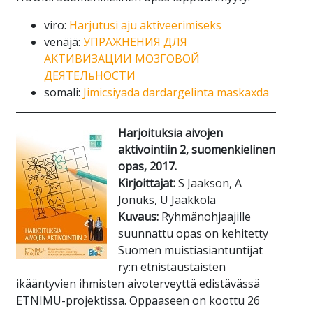
viro:
Harjutusi aju aktiveerimiseks
venäjä:
УПРAЖHEHИЯ ДЛЯ
AKTИBИЗAЦИИ MO3ГOBOЙ
ДEЯTEЛьHOCTИ
somali:
Jimicsiyada dardargelinta maskaxda
Harjoituksia aivojen
aktivointiin 2, suomenkielinen
opas, 2017.
Kirjoittajat:
S Jaakson, A
Jonuks, U Jaakkola
Kuvaus:
Ryhmänohjaajille
suunnattu opas on kehitetty
Suomen muistiasiantuntijat
ry:n etnistaustaisten
ikääntyvien ihmisten aivoterveyttä edistävässä
ETNIMU-projektissa. Oppaaseen on koottu 26