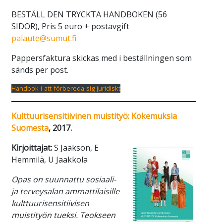
BESTÄLL DEN TRYCKTA HANDBOKEN (56
SIDOR), Pris 5 euro + postavgift
palaute@sumut.fi
Pappersfaktura skickas med i beställningen som
sänds per post.
Handbok-i-att-förbereda-sig-juridiskt
Kulttuurisensitiivinen muistityö: Kokemuksia
Suomesta
, 2017.
Kirjoittajat:
S Jaakson, E
Hemmilä, U Jaakkola
Opas on suunnattu sosiaali-
ja terveysalan ammattilaisille
kulttuurisensitiivisen
muistityön tueksi. Teokseen