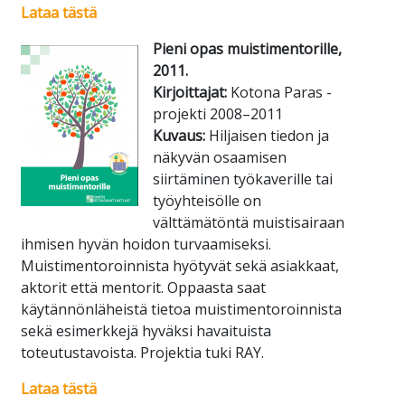
Lataa tästä
Pieni opas muistimentorille,
2011.
Kirjoittajat:
Kotona Paras -
projekti 2008–2011
Kuvaus:
Hiljaisen tiedon ja
näkyvän osaamisen
siirtäminen työkaverille tai
työyhteisölle on
välttämätöntä muistisairaan
ihmisen hyvän hoidon turvaamiseksi.
Muistimentoroinnista hyötyvät sekä asiakkaat,
aktorit että mentorit. Oppaasta saat
käytännönläheistä tietoa muistimentoroinnista
sekä esimerkkejä hyväksi havaituista
toteutustavoista. Projektia tuki RAY.
Lataa tästä