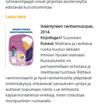
ryhmänohjaajat voivat järjestää aivoterveyttä
edistävää kurssitoimintaa.
Lataa tästä
Ikääntyneen ravitsemusopas,
2014.
Kirjoittaja:
M Suominen
Kuvaus:
Maittava ja ravitseva
ruoka kuuluu iäkkään
ihmisen hyvään elämään.
Ruokailuhetki on
parhaimmillaan virkistävä ja
mielihyvää tuottava. Riittävä
ravinnonsaanti ja hyvä ravitsemustila ylläpitävät
toimintakykyä, ehkäisevät sairauksien syntyä ja
auttavat toipumaan niistä. Lue lehtisestä
käytännönläheisiä vinkkejä, miten toteuttaa
monipuolinen ruokavalio.