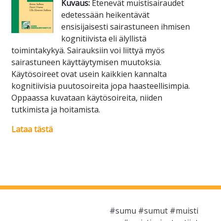
Kuvaus:
Etenevät muistisairaudet
edetessään heikentävät
ensisijaisesti sairastuneen ihmisen
kognitiivista eli älyllistä
toimintakykyä. Sairauksiin voi liittyä myös
sairastuneen käyttäytymisen muutoksia.
Käytösoireet ovat usein kaikkien kannalta
kognitiivisia puutosoireita jopa haasteellisimpia.
Oppaassa kuvataan käytösoireita, niiden
tutkimista ja hoitamista.
Lataa tästä
#sumu #sumut #muisti