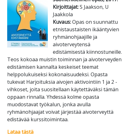
Kirjoittajat:
S Jaakson, U
Jaakkola
Kuvaus:
Opas on suunnattu
etnistaustaisten ikääntyvien
ryhmänohjaajille ja
aivoterveytensä
edistämisestä kiinnostuneille.
Teos kokoaa muistin toiminnan ja aivoterveyden
edistämisen kannalta keskeiset teemat
helppolukuiseksi kokonaisuudeksi. Opasta
tukevat Harjoituksia aivojen aktivointiin 1 ja 2 -
vihkoset, joita suositellaan käytettäväksi tämän
oppaan rinnalla. Yhdessä kolme opasta
muodostavat työkalun, jonka avulla
ryhmänohjaajat voivat järjestää aivoterveyttä
edistävää kurssitoimintaa.
Lataa tästä