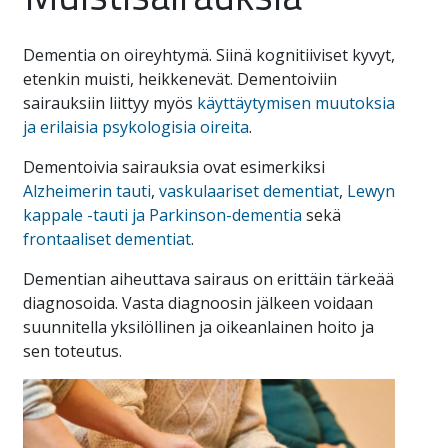
Dementia on oireyhtymä. Siinä kognitiiviset kyvyt,
etenkin muisti, heikkenevät. Dementoiviin
sairauksiin liittyy myös
käyttäytymisen muutoksia
ja erilaisia psykologisia oireita
.
Dementoivia sairauksia ovat esimerkiksi
Alzheimerin tauti
,
vaskulaariset dementiat
,
Lewyn
kappale -tauti ja Parkinson-dementia
sekä
frontaaliset dementiat
.
Dementian aiheuttava sairaus on erittäin tärkeää
diagnosoida. Vasta diagnoosin jälkeen voidaan
suunnitella yksilöllinen ja oikeanlainen hoito ja
sen toteutus.