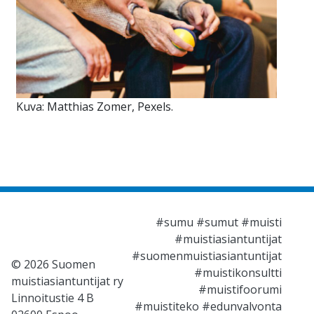
Kuva: Matthias Zomer, Pexels.
#sumu #sumut #muisti
#muistiasiantuntijat
#suomenmuistiasiantuntijat
© 2026 Suomen
#muistikonsultti
muistiasiantuntijat ry
#muistifoorumi
Linnoitustie 4 B
#muistiteko #edunvalvonta