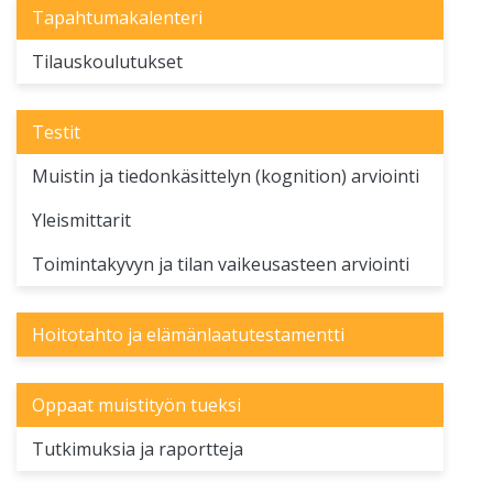
Tapahtumakalenteri
Tilauskoulutukset
Testit
Muistin ja tiedonkäsittelyn (kognition) arviointi
Yleismittarit
Toimintakyvyn ja tilan vaikeusasteen arviointi
Hoitotahto ja elämänlaatutestamentti
Oppaat muistityön tueksi
Tutkimuksia ja raportteja