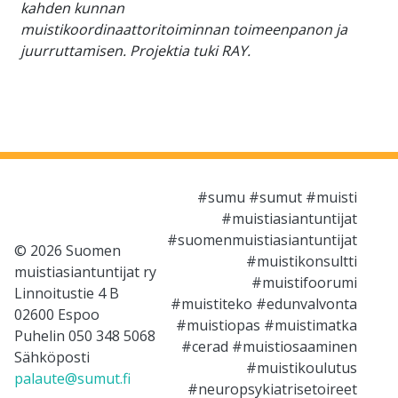
kahden kunnan
muistikoordinaattoritoiminnan toimeenpanon ja
juurruttamisen. Projektia tuki RAY.
#sumu #sumut #muisti
#muistiasiantuntijat
#suomenmuistiasiantuntijat
© 2026 Suomen
#muistikonsultti
muistiasiantuntijat ry
#muistifoorumi
Linnoitustie 4 B
#muistiteko #edunvalvonta
02600 Espoo
#muistiopas #muistimatka
Puhelin 050 348 5068
#cerad #muistiosaaminen
Sähköposti
#muistikoulutus
palaute@sumut.fi
#neuropsykiatrisetoireet