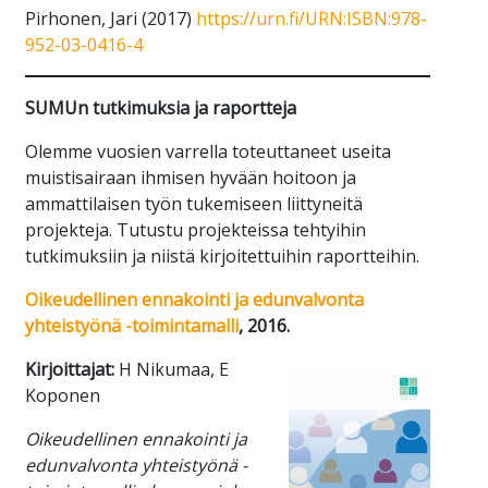
Pirhonen, Jari (2017)
https://urn.fi/URN:ISBN:978-
952-03-0416-4
SUMUn tutkimuksia ja raportteja
Olemme vuosien varrella toteuttaneet useita
muistisairaan ihmisen hyvään hoitoon ja
ammattilaisen työn tukemiseen liittyneitä
projekteja. Tutustu projekteissa tehtyihin
tutkimuksiin ja niistä kirjoitettuihin raportteihin.
Oikeudellinen ennakointi ja edunvalvonta
yhteistyönä -toimintamalli
, 2016.
Kirjoittajat:
H Nikumaa, E
Koponen
Oikeudellinen ennakointi ja
edunvalvonta yhteistyönä -