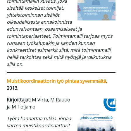
toimintamallin kuvaus, joka
sisältää keskeiset toimijat,
yhteistoiminnan sisällöt
oikeudellisesta ennakoinnista
edunvalvontaan, osaamisalueet ja
toimintaperiaatteet. Toimintamalli tarjoaa myös
runsaan työkalupakin ja kahden kunnan
konkreettiset esimerkit siitä, mitä toimintamalli
heillä tarkoittaa sekä mitä hyötyjä ja vaikutuksia
sillä on.
Muistikoordinaattorin työ pintaa syvemmältä
,
2013.
Kirjoittajat:
M Virta, M Rautio
ja M Toljamo
Työtä kannattaa tutkia. Kirjaa
varten muistikoordinaattorit