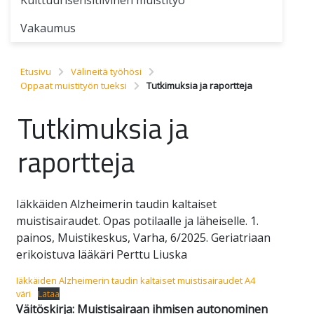
Vakaumus
Etusivu
Välineitä työhösi
Oppaat muistityön tueksi
Tutkimuksia ja raportteja
Tutkimuksia ja
raportteja
Iäkkäiden Alzheimerin taudin kaltaiset
muistisairaudet. Opas potilaalle ja läheiselle. 1.
painos, Muistikeskus, Varha, 6/2025. Geriatriaan
erikoistuva lääkäri Perttu Liuska
Iäkkäiden Alzheimerin taudin kaltaiset muistisairaudet A4
väri
Lataa
Väitöskirja: Muistisairaan ihmisen autonominen