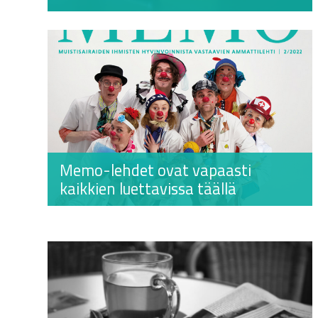
Memo-lehdet ovat vapaasti
kaikkien luettavissa täällä