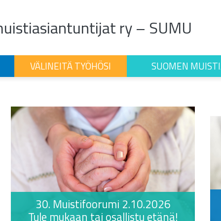
istiasiantuntijat ry – SUMU
VÄLINEITÄ TYÖHÖSI
SUOMEN MUISTI
30. Muistifoorumi 2.10.2026
Tule mukaan tai osallistu etänä!