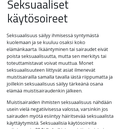
Seksuaaliset
käytösoireet
Seksuaalisuus säilyy ihmisessä syntymästä
kuolemaan ja se kuuluu osaksi koko
elämänkaarta. Ikääntyminen tai sairaudet eivät
poista seksuaalisuutta, mutta sen merkitys tai
toteuttamistavat voivat muuttua. Monet
seksuaalisuuteen liittyvät asiat ilmenevät
muistisairailla samalla tavalla iästä riippumatta ja
joillekin seksuaalisuus säilyy tärkeänä osana
elämää muistisairaudenkin jälkeen.
Muistisairaiden ihmisten seksuaalisuus nähdään
usein vielä negatiivisessa valossa, varsinkin jos
sairauden myötä esiintyy häiritsevää seksuaalista
käyttäytymistä. Seksuaalisia käytösoireita