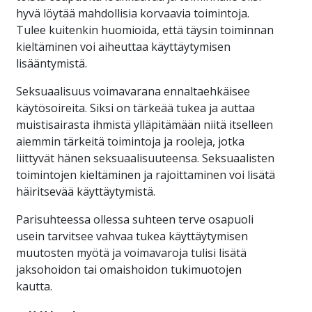
hyvä löytää mahdollisia korvaavia toimintoja.
Tulee kuitenkin huomioida, että täysin toiminnan
kieltäminen voi aiheuttaa käyttäytymisen
lisääntymistä.
Seksuaalisuus voimavarana ennaltaehkäisee
käytösoireita. Siksi on tärkeää tukea ja auttaa
muistisairasta ihmistä ylläpitämään niitä itselleen
aiemmin tärkeitä toimintoja ja rooleja, jotka
liittyvät hänen seksuaalisuuteensa. Seksuaalisten
toimintojen kieltäminen ja rajoittaminen voi lisätä
häiritsevää käyttäytymistä.
Parisuhteessa ollessa suhteen terve osapuoli
usein tarvitsee vahvaa tukea käyttäytymisen
muutosten myötä ja voimavaroja tulisi lisätä
jaksohoidon tai omaishoidon tukimuotojen
kautta.