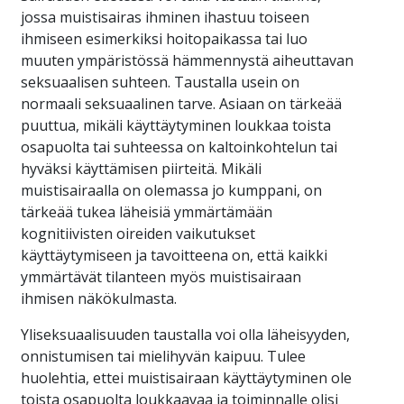
jossa muistisairas ihminen ihastuu toiseen
ihmiseen esimerkiksi hoitopaikassa tai luo
muuten ympäristössä hämmennystä aiheuttavan
seksuaalisen suhteen. Taustalla usein on
normaali seksuaalinen tarve. Asiaan on tärkeää
puuttua, mikäli käyttäytyminen loukkaa toista
osapuolta tai suhteessa on kaltoinkohtelun tai
hyväksi käyttämisen piirteitä. Mikäli
muistisairaalla on olemassa jo kumppani, on
tärkeää tukea läheisiä ymmärtämään
kognitiivisten oireiden vaikutukset
käyttäytymiseen ja tavoitteena on, että kaikki
ymmärtävät tilanteen myös muistisairaan
ihmisen näkökulmasta.
Yliseksuaalisuuden taustalla voi olla läheisyyden,
onnistumisen tai mielihyvän kaipuu. Tulee
huolehtia, ettei muistisairaan käyttäytyminen ole
toista osapuolta loukkaavaa ja toiminnalle olisi