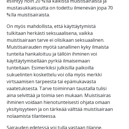
esiintyy noin 20 %:lla kaikista muistisairaista ja
mustasukkaisuutta on todettu ilmenevän jopa 70
%:lla muistisairaista.
On myös mahdollista, että käyttäytymistä
tulkitaan herkästi seksuaalisena, vaikka
muistisairaan tarve ei olisikaan seksuaalinen.
Muistisairauden myötä sanallinen kyky ilmaista
tunteita hankaloituu ja tällöin ihminen voi
käyttäytymisellään pyrkiä ilmaisemaan
tunteitaan. Esimerkiksi julkisilla paikoilla
sukuelinten koskettelu voi olla myös merkki
virtsaamisen tarpeesta tai epämukavasta
vaatetuksesta. Tarve toiminnan taustalla tulisi
aina selvittää ja toimia sen mukaan. Muistisairas
ihminen voidaan hienotunteisesti ohjata omaan
yksityisyyteen ja on tärkeää välttää muistisairaan
nolaamista tilanteessa.
Sairauden edetessä voi tulla vastaan tilanne,