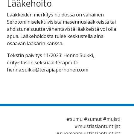
Lääkehoito
Lääkkeiden merkitys hoidossa on vähäinen.
Serotoniiniselektiivisistä masennuslääkkeistä tai
ahdistuneisuutta vähentävistä lääkkeistä voi olla
apua. Lääkehoidosta tulee keskustella aina
osaavan lääkärin kanssa.
Tekstin päivitys 11/2023: Henna Suikki,
erityistason seksuaaliterapeutti
henna.suikki@terapiaperhonen.com
#sumu #sumut #muisti
#muistiasiantuntijat
#suomenmuistiasiantuntijat