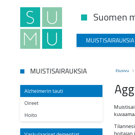
Suomen mu
Main Navigation
MUISTISAIRAUKSIA
MUISTISAIRAUKSIA
Etusivu
Agg
Alzheimerin tauti
Oireet
Muistisai
kuvaamaa
Hoito
Tilannesi
hoitajan 
Vaskulaariset dementiat