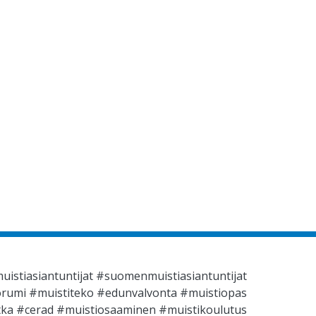
stiasiantuntijat #suomenmuistiasiantuntijat
oorumi #muistiteko #edunvalvonta #muistiopas
ka #cerad #muistiosaaminen #muistikoulutus