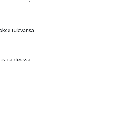
kokee tulevansa
istilanteessa