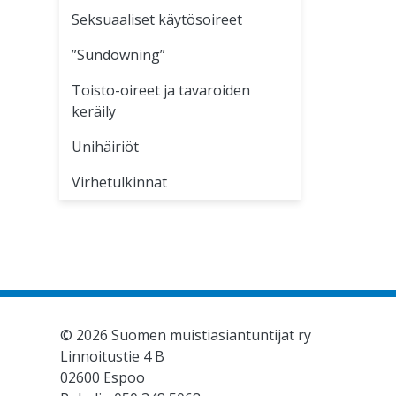
Seksuaaliset käytösoireet
”Sundowning”
Toisto-oireet ja tavaroiden
keräily
Unihäiriöt
Virhetulkinnat
© 2026 Suomen muistiasiantuntijat ry
Linnoitustie 4 B
02600 Espoo