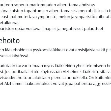
rauteen sopeutumattomuuden aiheuttama ahdistus
mänaikaisten tapahtumien aiheuttama sisäinen ahdistus ja 
keasti hahmotettava ympäristö, melun ja ympäristön aiheut
etulkinnat
ristön epäarvostava ilmapiiri ja negatiiviset palautteet
ehoito
n lääkehoidossa psykoosilääkkeet ovat ensisijaisia sekä pit
isessa käytössä.
oudutaan turvautumaan myös lääkkeiden yhdistelemiseen h
i. Jos potilaalla ei ole käytössään Alzheimer-lääkettä, sitä v
visuuden hoitoon aloittaen pienellä annoksella. On kuitenki
et Alzheimer-lääkeannokset voivat jopa pahentaa aggressiiv