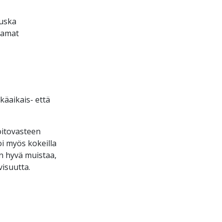
tuska
tamat
käaikais- että
oitovasteen
oi myös kokeilla
n hyvä muistaa,
isuutta.