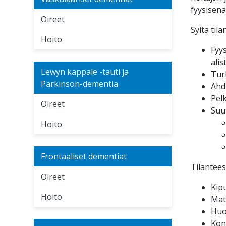
fyysisenä
Oireet
Syitä til
Hoito
Fyy
alis
Lewyn kappale -tauti ja
Tur
Parkinson-dementia
Ahdi
Pel
Oireet
Suu
Hoito
Frontaaliset dementiat
Tilantees
Oireet
Kip
Hoito
Mat
Huo
Kon