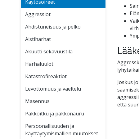
Käytösoireet
Sai
Elä
Aggressiot
Vai
Ahdistuneisuus ja pelko
virh
Ympä
Aistiharhat
Lääk
Akuutti sekavuustila
Aggressio
Harhaluulot
lyhytaika
Katastrofireaktiot
Joskus j
Levottomuus ja vaeltelu
saamiseks
aggressii
Masennus
että suur
Pakkoitku ja pakkonauru
Persoonallisuuden ja
käyttäytymismallien muutokset