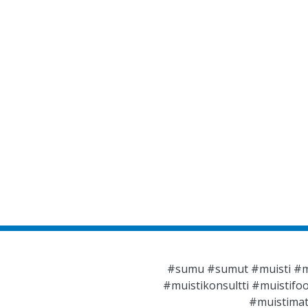
#sumu #sumut #muisti #mui
#muistikonsultti #muistif
#muistimat