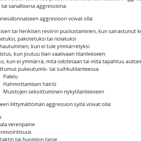
 tai sanallisena aggressiona.
annesidonnaiseen aggresioon voivat olla:
sisen tai henkisen reviirin puolustaminen, kun sairastunut 
tetuksi, pakotetuksi tai nolatuksi
hautuminen, kun ei tule ymmärretyksi
stus, kun joutuu liian vaativaan tilanteeseen
ko, kun ei ymmärrä, mitä odotetaan tai mitä tapahtuu auttam
ttumus pukeutumis- tai suihkutilanteessa
Palelu
Hahmottamisen häiriö
Muistojen sekoittuminen nykytilanteeseen
een liittymättömän aggression syitä voivat olla:
u
ala verenpaine
novointisuus
taktin tai huomion tarve