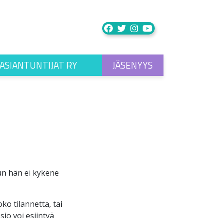
ASIANTUNTIJAT RY
JÄSENYYS
un hän ei kykene
o tilannetta, tai
io voi esiintyä