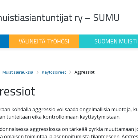
istiasiantuntijat ry – SUMU
VÄLINEITÄ TYÖHÖSI
SUOMEN MUISTI
Muistisairauksia
Käytösoireet
Aggressiot
ressiot
raan kohdalla aggressio voi saada ongelmallisia muotoja, k
n tunteitaan eikä kontrolloimaan käyttäytymistään.
donnaisessa aggressiossa on tärkeää pyrkiä muuttamaan jok
ja omaisen toimintaa ja asennoitumista tilanteeseen. Aggress