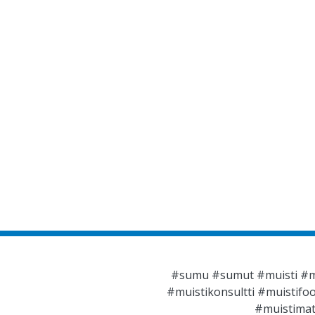
#sumu #sumut #muisti #mui
#muistikonsultti #muistif
#muistimat