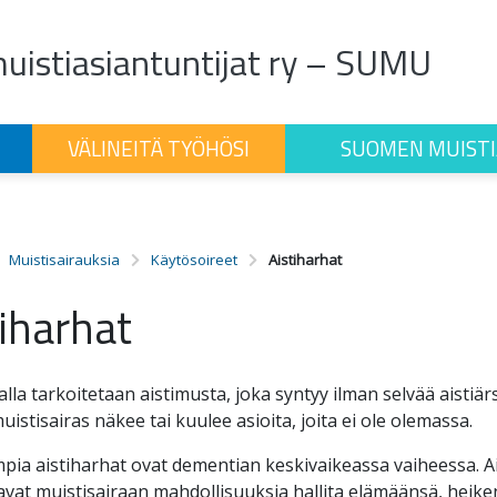
istiasiantuntijat ry – SUMU
VÄLINEITÄ TYÖHÖSI
SUOMEN MUISTI
Muistisairauksia
Käytösoireet
Aistiharhat
iharhat
alla tarkoitetaan aistimusta, joka syntyy ilman selvää aistiär
istisairas näkee tai kuulee asioita, joita ei ole olemassa.
mpia aistiharhat ovat dementian keskivaikeassa vaiheessa. A
at muistisairaan mahdollisuuksia hallita elämäänsä, heiken