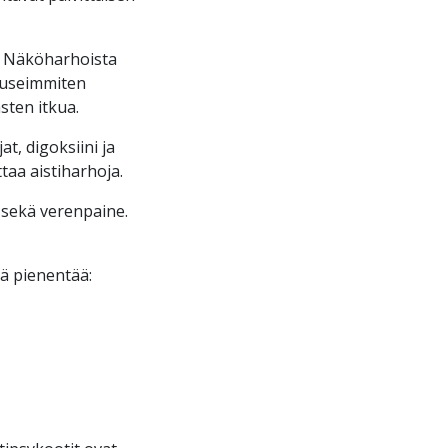
ä. Näköharhoista
n useimmiten
sten itkua.
t, digoksiini ja
taa aistiharhoja.
 sekä verenpaine.
ä pienentää: