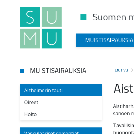
Suomen mu
Main Navigation
MUISTISAIRAUKSIA
MUISTISAIRAUKSIA
Etusivu
Aist
Alzheimerin tauti
Oireet
Aistiharh
sanoen mu
Hoito
Tavallisi
huonontav
Vaskulaariset dementiat