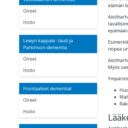
elämän la
Oireet
Aistiharh
Hoito
tavallisi
epämääräi
Lewyn kappale -tauti ja
Esimerkik
Parkinson-dementia
nopea uni
Oireet
Aistiharh
Myös sair
Hoito
Ympärist
Frontaaliset dementiat
Huo
Mah
Oireet
Rak
Hoito
Lääk