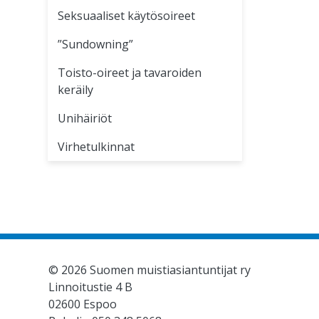
Seksuaaliset käytösoireet
”Sundowning”
Toisto-oireet ja tavaroiden
keräily
Unihäiriöt
Virhetulkinnat
© 2026 Suomen muistiasiantuntijat ry
Linnoitustie 4 B
02600 Espoo