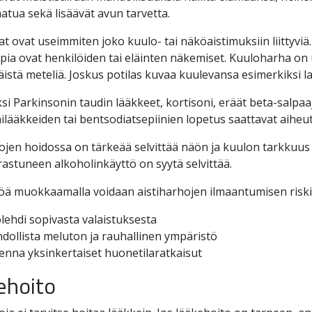
atua sekä lisäävät avun tarvetta.
at ovat useimmiten joko kuulo- tai näköaistimuksiin liittyvi
mpia ovat henkilöiden tai eläinten näkemiset. Kuuloharha o
stä meteliä. Joskus potilas kuvaa kuulevansa esimerkiksi la
si Parkinsonin taudin lääkkeet, kortisoni, eräät beta-salpaaja
lääkkeiden tai bentsodiatsepiinien lopetus saattavat aiheut
ojen hoidossa on tärkeää selvittää näön ja kuulon tarkkuus
astuneen alkoholinkäyttö on syytä selvittää.
öä muokkaamalla voidaan aistiharhojen ilmaantumisen riski
lehdi sopivasta valaistuksesta
dollista meluton ja rauhallinen ympäristö
enna yksinkertaiset huonetilaratkaisut
ehoito