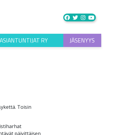
ASIANTUNTIJAT RY
JÄSENYYS
sykettä. Toisin
istiharhat
tävät päivittäisen