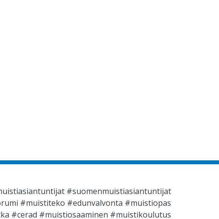
stiasiantuntijat #suomenmuistiasiantuntijat
oorumi #muistiteko #edunvalvonta #muistiopas
ka #cerad #muistiosaaminen #muistikoulutus