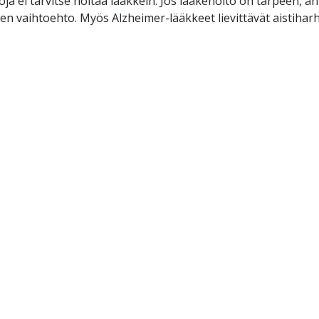
oja ei tarvitse hoitaa lääkkein. Jos lääkehoito on tarpeen, an
nen vaihtoehto. Myös Alzheimer-lääkkeet lievittävät aistiharh