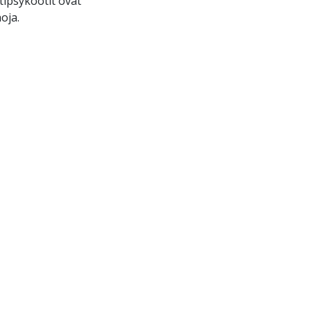
tipsykootit ovat
oja.