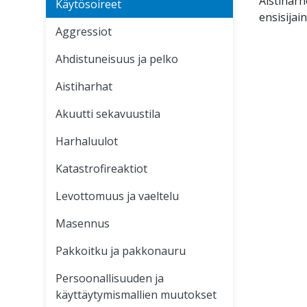
Aistiharh
Käytösoireet
ensisijai
Aggressiot
Ahdistuneisuus ja pelko
Aistiharhat
Akuutti sekavuustila
Harhaluulot
Katastrofireaktiot
Levottomuus ja vaeltelu
Masennus
Pakkoitku ja pakkonauru
Persoonallisuuden ja
käyttäytymismallien muutokset