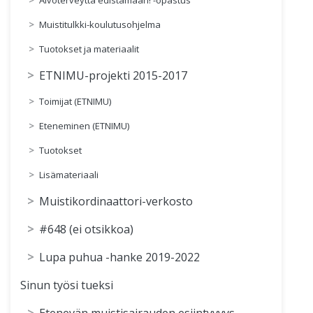
Muistitulkki-koulutusohjelma
Tuotokset ja materiaalit
ETNIMU-projekti 2015-2017
Toimijat (ETNIMU)
Eteneminen (ETNIMU)
Tuotokset
Lisämateriaali
Muistikordinaattori-verkosto
#648 (ei otsikkoa)
Lupa puhua -hanke 2019-2022
Sinun työsi tueksi
Etenevän muistisairauden esiintyvyys