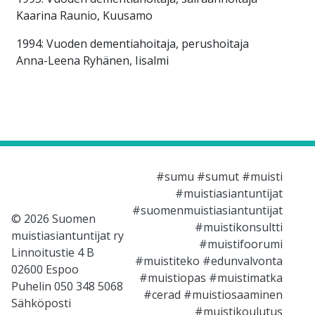
Kaarina Raunio, Kuusamo
1994: Vuoden dementiahoitaja, perushoitaja
Anna-Leena Ryhänen, Iisalmi
#sumu #sumut #muisti
#muistiasiantuntijat
#suomenmuistiasiantuntijat
© 2026 Suomen
#muistikonsultti
muistiasiantuntijat ry
#muistifoorumi
Linnoitustie 4 B
#muistiteko #edunvalvonta
02600 Espoo
#muistiopas #muistimatka
Puhelin 050 348 5068
#cerad #muistiosaaminen
Sähköposti
#muistikoulutus