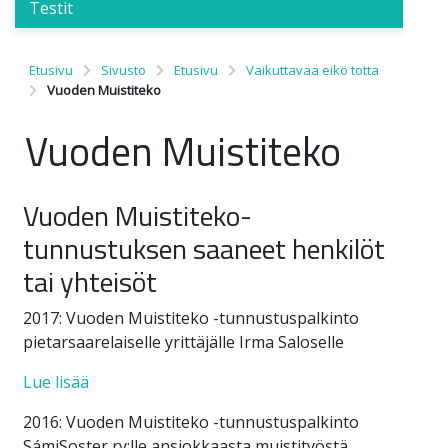
Testit
Etusivu
Sivusto
Etusivu
Vaikuttavaa eikö totta
Vuoden Muistiteko
Vuoden Muistiteko
Vuoden Muistiteko-
tunnustuksen saaneet henkilöt
tai yhteisöt
2017: Vuoden Muistiteko -tunnustuspalkinto
pietarsaarelaiselle yrittäjälle Irma Saloselle
Lue lisää
2016: Vuoden Muistiteko -tunnustuspalkinto
SámiSoster ry:lle ansiokkaasta muistityöstä