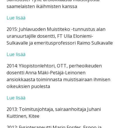
saamelaisten ikäihmisten kanssa
Lue lisää
2015: Juhlavuoden Muistiteko -tunnustus alan
uranuurtajille dosentti, FT Ulla Eloniemi-
Sulkavalle ja emeritusprofessori Raimo Sulkavalle
Lue lisää
2014: Yliopistonlehtori, OTT, perheoikeuden
dosentti Anna Mäki-Petäjä-Leinonen
ansiokkaasta toiminnasta muistisairaan ihmisen
oikeuksien puolesta
Lue lisää
2013: Toimitusjohtaja, sairaanhoitaja Juhani
Kuittinen, Kitee
2012: Fysioterapeutti Marjo Forder, Espoo ja