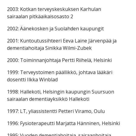
2003: Kotkan terveyskeskuksen Karhulan
sairaalan pitkäaikaisosasto 2
2002: Äänekosken ja Suolahden kaupungit
2001: Kuntoutussihteeri Eeva Laine Järvenpää ja
dementiahoitaja Sinikka Wilmi-Zubek
2000: Toiminnanjohtaja Pertti Riihelä, Helsinki
1999: Terveystoimen päällikkö, johtava lääkäri
dosentti Ilkka Winblad
1998: Hallekoti, Helsingin kaupungin Suursuon
sairaalan dementiayksikkö Hallekoti
1997: LT, yliassistentti Petteri Viramo, Oulu
1996: Fysioterapeutti Marjatta Hänninen, Helsinki
1995: Vuoden dementiahoitaja, sairaanhoitaja