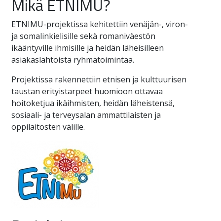
Mikä ETNIMU?
ETNIMU-projektissa kehitettiin venäjän-, viron-
ja somalinkielisille sekä romaniväestön
ikääntyville ihmisille ja heidän läheisilleen
asiakaslähtöistä ryhmätoimintaa.
Projektissa rakennettiin etnisen ja kulttuurisen
taustan erityistarpeet huomioon ottavaa
hoitoketjua ikäihmisten, heidän läheistensä,
sosiaali- ja terveysalan ammattilaisten ja
oppilaitosten välille.