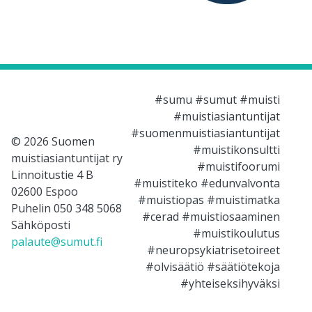
#sumu #sumut #muisti
#muistiasiantuntijat
#suomenmuistiasiantuntijat
© 2026 Suomen
#muistikonsultti
muistiasiantuntijat ry
#muistifoorumi
Linnoitustie 4 B
#muistiteko #edunvalvonta
02600 Espoo
#muistiopas #muistimatka
Puhelin 050 348 5068
#cerad #muistiosaaminen
Sähköposti
#muistikoulutus
palaute@sumut.fi
#neuropsykiatrisetoireet
#olvisäätiö #säätiötekoja
#yhteiseksihyväksi