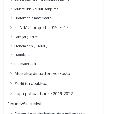
Muistitulkki-koulutusohjelma
Tuotokset ja materiaalit
ETNIMU-projekti 2015-2017
Toimijat (ETNIMU)
Eteneminen (ETNIMU)
Tuotokset
Lisämateriaali
Muistikordinaattori-verkosto
#648 (ei otsikkoa)
Lupa puhua -hanke 2019-2022
Sinun työsi tueksi
Etenevän muistisairauden esiintyvyys