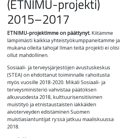
(ETNIMU-projekti)
2015–2017
ETNIMU-projektimme on päättynyt.
Kiitämme
lämpimästi kaikkia yhteistyökumppaneitamme ja
mukana olleita tahoja! Ilman teitä projekti ei olisi
ollut mahdollinen.
Sosiaali- ja terveysjärjestöjen avustuskeskus
(STEA) on ehdottanut toiminnalle rahoitusta
myös vuosille 2018-2020. Mikäli Sosiaali- ja
terveysministeriö vahvistaa päätöksen
alkuvuodesta 2018, kulttuurisensitiivinen
muistityö ja etnistaustaisten iäkkäiden
aivoterveyden edistäminen Suomen
muistiasiantuntijat ry:ssä jatkuu maaliskuussa
2018.