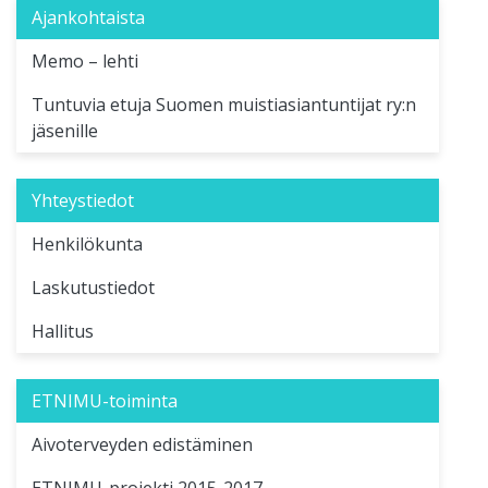
Ajankohtaista
Memo – lehti
Tuntuvia etuja Suomen muistiasiantuntijat ry:n
jäsenille
Yhteystiedot
Henkilökunta
Laskutustiedot
Hallitus
ETNIMU-toiminta
Aivoterveyden edistäminen
ETNIMU-projekti 2015-2017