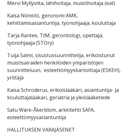
Mervi Myllyviita, lähihoitaja, muistihoitaja (eat)
Kaisa Niinistö, geronomi AMK,
kehittämisasiantuntija, työnohjaaja, kouluttaja
Tarja Rantee, TtM, gerontologi, opettaja,
työnohjaaja (STOry)
Tuija Salmi, sisustussuunnittelija, erikoistunut
muistisairaiden henkilöiden ympäristöjen
suunnitteluun, esteettömyyskartoittaja (ESKEH),
yrittäjä
Kaisa Schroderus, erikoislääkäri, asiantuntija- ja
kouluttajalääkäri, geriatria ja yleislääketiede
Satu Wäre-Åkerblom, arkkitehti SAFA,
esteettömyysasiantuntija
HALLITUKSEN VARAJÄSENET