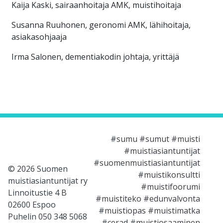
Kaija Kaski, sairaanhoitaja AMK, muistihoitaja
Susanna Ruuhonen, geronomi AMK, lähihoitaja,
asiakasohjaaja
Irma Salonen, dementiakodin johtaja, yrittäjä
#sumu #sumut #muisti
#muistiasiantuntijat
#suomenmuistiasiantuntijat
© 2026 Suomen
#muistikonsultti
muistiasiantuntijat ry
#muistifoorumi
Linnoitustie 4 B
#muistiteko #edunvalvonta
02600 Espoo
#muistiopas #muistimatka
Puhelin 050 348 5068
#cerad #muistiosaaminen