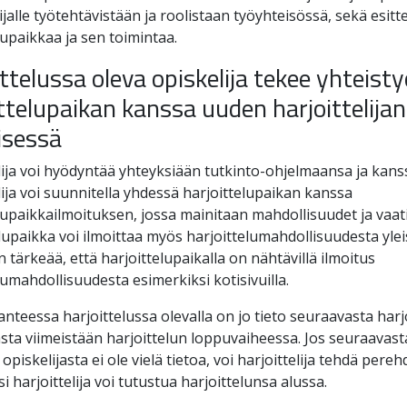
ijalle työtehtävistään ja roolistaan työyhteisössä, sekä esitte
lupaikkaa ja sen toimintaa.
ttelussa oleva opiskelija tekee yhteist
ttelupaikan kanssa uuden harjoittelijan
isessä
lija voi hyödyntää yhteyksiään tutkinto-ohjelmaansa ja kanss
lija voi suunnitella yhdessä harjoittelupaikan kanssa
lupaikkailmoituksen, jossa mainitaan mahdollisuudet ja vaat
lupaikka voi ilmoittaa myös harjoittelumahdollisuudesta ylei
 tärkeää, että harjoittelupaikalla on nähtävillä ilmoitus
lumahdollisuudesta esimerkiksi kotisivuilla.
anteessa harjoittelussa olevalla on jo tieto seuraavasta harj
asta viimeistään harjoittelun loppuvaiheessa. Jos seuraavast
opiskelijasta ei ole vielä tietoa, voi harjoittelija tehdä pere
i harjoittelija voi tutustua harjoittelunsa alussa.