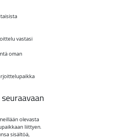
taisista
ittelu vastasi
eintä oman
rjoittelupaikka
ä seuraavaan
eneillään olevasta
upaikkaan liittyen.
unsa sisältöä,