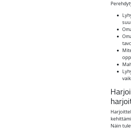
Perehdyty
Lyhy
suun
Oma
Oma 
tavo
Mite
opp
Mahd
Lyh
vaik
Harjo
harjoi
Harjoitte
kehittämi
Näin tulev