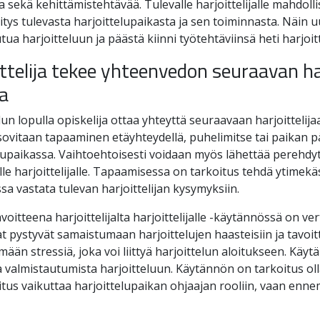
ta sekä kehittämistehtävää. Tulevalle harjoittelijalle mahdoll
tys tulevasta harjoittelupaikasta ja sen toiminnasta. Näin uus
tua harjoitteluun ja päästä kiinni työtehtäviinsä heti harjoit
ttelija tekee yhteenvedon seuraavan har
a
lun lopulla opiskelija ottaa yhteyttä seuraavaan harjoittelija
vitaan tapaaminen etäyhteydellä, puhelimitse tai paikan p
lupaikassa. Vaihtoehtoisesti voidaan myös lähettää perehdy
le harjoittelijalle. Tapaamisessa on tarkoitus tehdä ytimekä
ssa vastata tulevan harjoittelijan kysymyksiin.
voitteena harjoittelijalta harjoittelijalle -käytännössä on ver
at pystyvät samaistumaan harjoittelujen haasteisiin ja tavoit
än stressiä, joka voi liittyä harjoittelun aloitukseen. Käyt
 valmistautumista harjoitteluun. Käytännön on tarkoitus olla
itus vaikuttaa harjoittelupaikan ohjaajan rooliin, vaan en