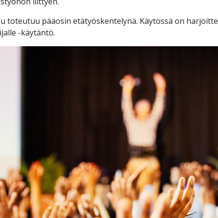
styöhön liittyen.
lu toteutuu pääosin etätyöskentelynä. Käytössä on harjoittel
ijalle -käytäntö.