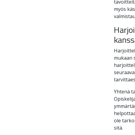
tavoittei
myös käsi
valmistau
Harjoi
kanss
Harjoitte
mukaan so
harjoitte
seuraaval
tarvittae
Yhtenä ta
Opiskelij
ymmärtämä
helpottaa
ole tarko
sitä.