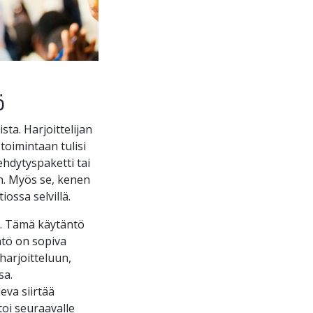
ö
ta. Harjoittelijan
toimintaan tulisi
rehdytyspaketti tai
än. Myös se, kenen
ossa selvillä.
ön. Tämä käytäntö
ntö on sopiva
harjoitteluun,
sa.
eva siirtää
toi seuraavalle