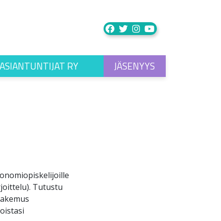
ASIANTUNTIJAT RY
JÄSENYYS
onomiopiskelijoille
oittelu). Tutustu
 hakemus
oistasi