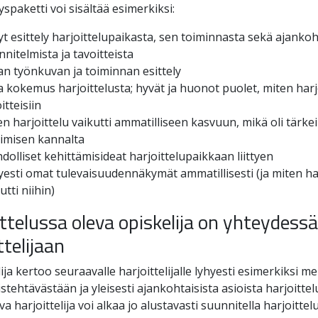
spaketti voi sisältää esimerkiksi:
t esittely harjoittelupaikasta, sen toiminnasta sekä ajankoh
nitelmista ja tavoitteista
n työnkuvan ja toiminnan esittely
kokemus harjoittelusta; hyvät ja huonot puolet, miten harjo
itteisiin
n harjoittelu vaikutti ammatilliseen kasvuun, mikä oli tärk
imisen kannalta
olliset kehittämisideat harjoittelupaikkaan liittyen
yesti omat tulevaisuudennäkymät ammatillisesti (ja miten ha
utti niihin)
ittelussa oleva opiskelija on yhteydess
ttelijaan
lija kertoo seuraavalle harjoittelijalle lyhyesti esimerkiksi m
stehtävästään ja yleisesti ajankohtaisista asioista harjoittel
a harjoittelija voi alkaa jo alustavasti suunnitella harjoittel