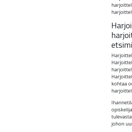
harjoittel
harjoitte
Harjoi
harjoi
etsim
Harjoitte
Harjoitte
harjoitte
Harjoitte
kohtaa on
harjoitte
Ihannetil
opiskelij
tulevasta 
johon uus