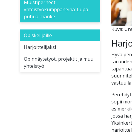
Muistiperheet
yhteistyökumppaneina: Lupa
puhua -hanke
Kuva: Un
Opiskelijoille
Harjo
Harjoittelijaksi
Hyvä pere
Opinnäytetyöt, projektit ja muu
tai uuden
yhteistyö
tapahtua 
suunnitel
vastuulla
Perehdytt
sopii mon
esimerkik
jossa har
Yksinkert
harjoitte