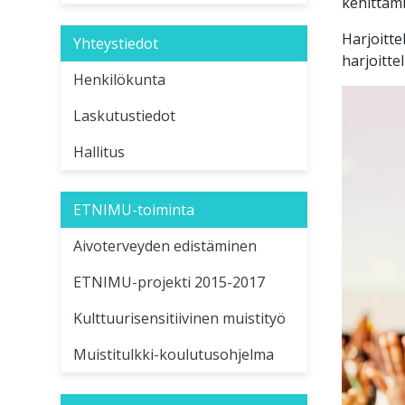
kehittämi
Harjoitte
Yhteystiedot
harjoittel
Henkilökunta
Laskutustiedot
Hallitus
ETNIMU-toiminta
Aivoterveyden edistäminen
ETNIMU-projekti 2015-2017
Kulttuurisensitiivinen muistityö
Muistitulkki-koulutusohjelma