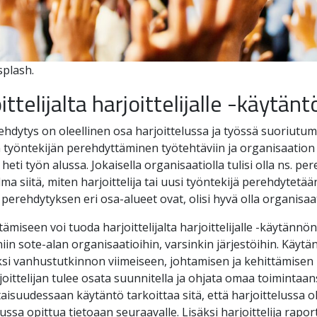
splash.
ittelijalta harjoittelijalle -käytänt
hdytys on oleellinen osa harjoittelussa ja työssä suoriutumis
 työntekijän perehdyttäminen työtehtäviin ja organisaation 
heti työn alussa. Jokaisella organisaatiolla tulisi olla ns. pe
ma siitä, miten harjoittelija tai uusi työntekijä perehdytetä
 perehdytyksen eri osa-alueet ovat, olisi hyvä olla organisaati
ämiseen voi tuoda harjoittelijalta harjoittelijalle -käytänn
iin sote-alan organisaatioihin, varsinkin järjestöihin. Käytä
si vanhustutkinnon viimeiseen, johtamisen ja kehittämisen 
joittelijan tulee osata suunnitella ja ohjata omaa toimintaan
aisuudessaan käytäntö tarkoittaa sitä, että harjoittelussa ol
lussa opittua tietoaan seuraavalle. Lisäksi harjoittelija rapor