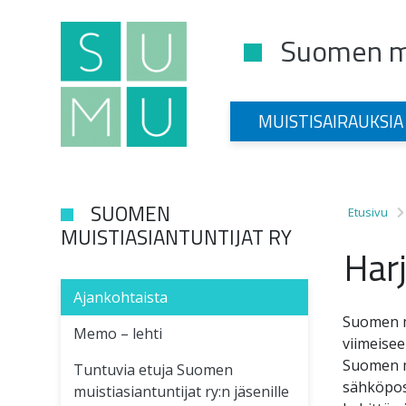
Suomen mu
Main Navigation
MUISTISAIRAUKSIA
SUOMEN
Etusivu
MUISTIASIANTUNTIJAT RY
Harj
Ajankohtaista
Suomen mu
Memo – lehti
viimeisee
Suomen mu
Tuntuvia etuja Suomen
sähköpost
muistiasiantuntijat ry:n jäsenille