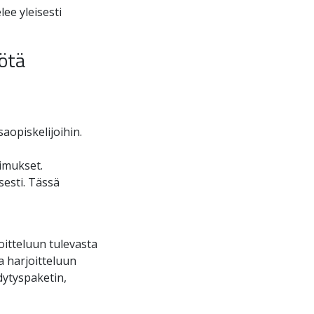
lee yleisesti
yötä
aopiskelijoihin.
imukset.
sesti. Tässä
oitteluun tulevasta
a harjoitteluun
hdytyspaketin,