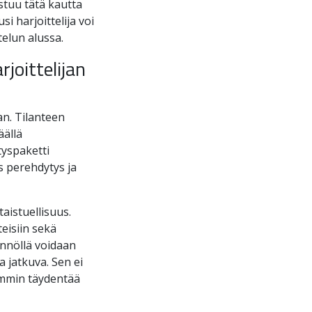
istuu tätä kautta
i harjoittelija voi
telun alussa.
joittelijan
an. Tilanteen
äällä
tyspaketti
s perehdytys ja
taistuellisuus.
teisiin sekä
ännöllä voidaan
 jatkuva. Sen ei
nemmin täydentää