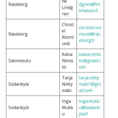
ne
Raseborg
dgren@fol
Lindg
khalsan.fi
ren
Christ
christel.ron
el
Raseborg
nlund@ras
Rönnl
eborg.fi
und
Kaisa
kaisa.niinis
Salonseutu
Niinis
to@gmail.c
tö
om
Tarja
tarja.niitty
Sodankylä
Niitty
maki1@gm
mäki
ail.com
Inga
inga.mukk
Sodankylä
Mukk
u@sodank
u
yla.fi