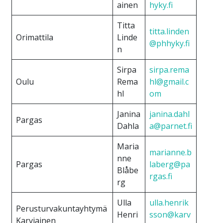
ainen
hyky.fi
Titta
titta.linden
Orimattila
Linde
@phhyky.fi
n
Sirpa
sirpa.rema
Oulu
Rema
hl@gmail.c
hl
om
Janina
janina.dahl
Pargas
Dahla
a@parnet.fi
Maria
marianne.b
nne
Pargas
laberg@pa
Blåbe
rgas.fi
rg
Ulla
ulla.henrik
Perusturvakuntayhtymä
Henri
sson@karv
Karviainen