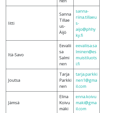
nen
sanna-
Sanna
riina.tillaeu
Tillae
Iitti
s-
us-
aijo@phhy
Äijö
ky.fi
Eevalii
eevaliisa.sa
sa
lminen@es
Itä-Savo
Salmi
muistiluots
nen
i.fi
Tarja
tarja.parkki
Joutsa
Parkki
nen1@gma
nen
il.com
Elina
enna.koivu
Jämsä
Koivu
maki@gma
mäki
il.com