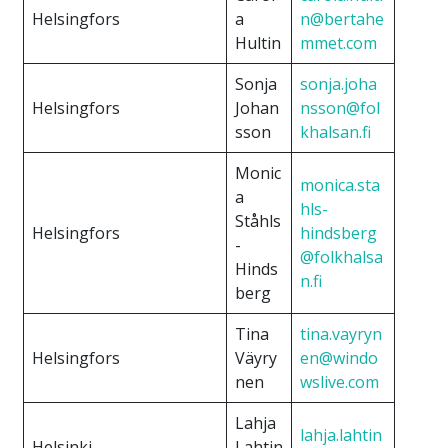
Helsingfors
a
n@bertahe
Hultin
mmet.com
Sonja
sonja.joha
Helsingfors
Johan
nsson@fol
sson
khalsan.fi
Monic
monica.sta
a
hls-
Ståhls
Helsingfors
hindsberg
-
@folkhalsa
Hinds
n.fi
berg
Tina
tina.vayryn
Helsingfors
Väyry
en@windo
nen
wslive.com
Lahja
lahja.lahtin
Helsinki
Lahtin