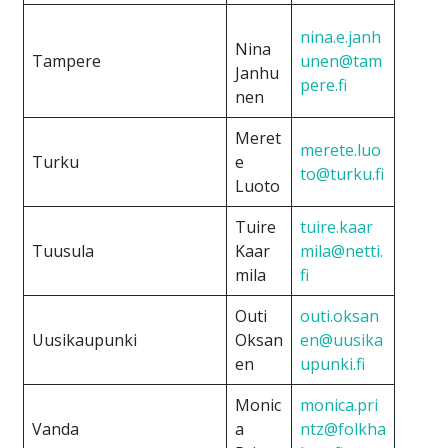
nina.e.janh
Nina
Tampere
unen@tam
Janhu
pere.fi
nen
Meret
merete.luo
Turku
e
to@turku.fi
Luoto
Tuire
tuire.kaar
Tuusula
Kaar
mila@netti.
mila
fi
Outi
outi.oksan
Uusikaupunki
Oksan
en@uusika
en
upunki.fi
Monic
monica.pri
Vanda
a
ntz@folkha