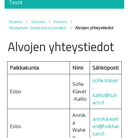
Testit
Etusivu
Sivusto
Etusivu
Yksityinen: Siellä missä sinäkin
Alvojen yhteystiedot
Alvojen yhteystiedot
Paikkakunta
Nimi
Sähköposti
sofie.klaver
Sofie
-
Esbo
Klavér
kallio@tun
-Kallio
aro.fi
Annik
annika.wah
a
Esbo
en@folkhal
Wahé
san.fi
n