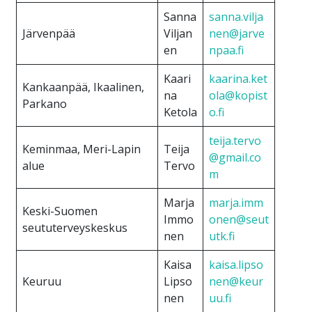
Sanna
sanna.vilja
Järvenpää
Viljan
nen@jarve
en
npaa.fi
Kaari
kaarina.ket
Kankaanpää, Ikaalinen,
na
ola@kopist
Parkano
Ketola
o.fi
teija.tervo
Keminmaa, Meri-Lapin
Teija
@gmail.co
alue
Tervo
m
Marja
marja.imm
Keski-Suomen
Immo
onen@seut
seututerveyskeskus
nen
utk.fi
Kaisa
kaisa.lipso
Keuruu
Lipso
nen@keur
nen
uu.fi