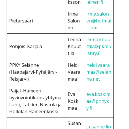
ksson
iainen.fi
Irma
irma.salon
Pietarsaari
Salon
en@hotmai
en
l.com
Leena
leena.knuu
Pohjois-Karjala
Knuut
ttila@pkmu
tila
istiry.fi
PPKY Selänne
Heidi
heidi.vaara
(Haapajärvi-Pyhäjärvi-
Vaara
maa@selan
Reisjärvi)
maa
ne.net
Päijät-Hämeen
Eva
eva.koskim
hyvinvointikuntayhtymä
Koski
aa@phhyk
Lahti, Lahden Nastola ja
maa
y.fi
Hollolan Hämeenkoski
Susan
susanne.lin