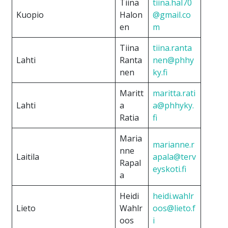
Tiina
tiina.hal70
Kuopio
Halon
@gmail.co
en
m
Tiina
tiina.ranta
Lahti
Ranta
nen@phhy
nen
ky.fi
Maritt
maritta.rati
Lahti
a
a@phhyky.
Ratia
fi
Maria
marianne.r
nne
Laitila
apala@terv
Rapal
eyskoti.fi
a
Heidi
heidi.wahlr
Lieto
Wahlr
oos@lieto.f
oos
i