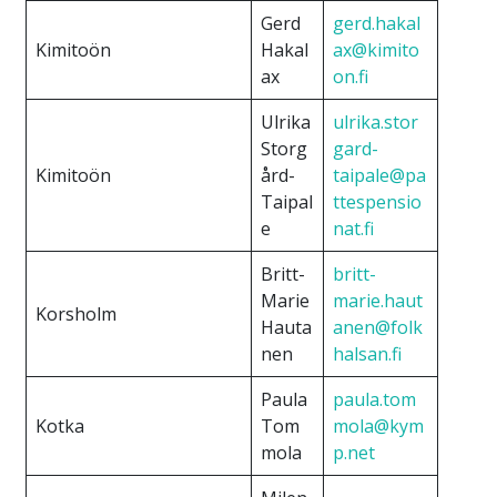
Gerd
gerd.hakal
Kimitoön
Hakal
ax@kimito
ax
on.fi
Ulrika
ulrika.stor
Storg
gard-
Kimitoön
ård-
taipale@pa
Taipal
ttespensio
e
nat.fi
Britt-
britt-
Marie
marie.haut
Korsholm
Hauta
anen@folk
nen
halsan.fi
Paula
paula.tom
Kotka
Tom
mola@kym
mola
p.net