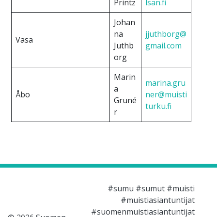
Printz
lsan.fi
Johan
na
jjuthborg@
Vasa
Juthb
gmail.com
org
Marin
marina.gru
a
Åbo
ner@muisti
Gruné
turku.fi
r
#sumu #sumut #muisti
#muistiasiantuntijat
#suomenmuistiasiantuntijat