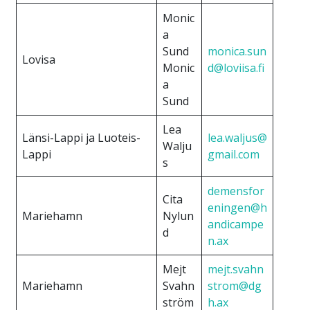
Monic
a
Sund
monica.sun
Lovisa
Monic
d@loviisa.fi
a
Sund
Lea
Länsi-Lappi ja Luoteis-
lea.waljus@
Walju
Lappi
gmail.com
s
demensfor
Cita
eningen@h
Mariehamn
Nylun
andicampe
d
n.ax
Mejt
mejt.svahn
Mariehamn
Svahn
strom@dg
ström
h.ax