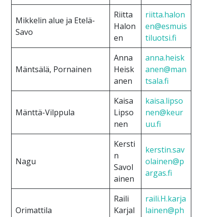
Riitta
riitta.halon
Mikkelin alue ja Etelä-
Halon
en@esmuis
Savo
en
tiluotsi.fi
Anna
anna.heisk
Mäntsälä, Pornainen
Heisk
anen@man
anen
tsala.fi
Kaisa
kaisa.lipso
Mänttä-Vilppula
Lipso
nen@keur
nen
uu.fi
Kersti
kerstin.sav
n
Nagu
olainen@p
Savol
argas.fi
ainen
Raili
raili.H.karja
Orimattila
Karjal
lainen@ph