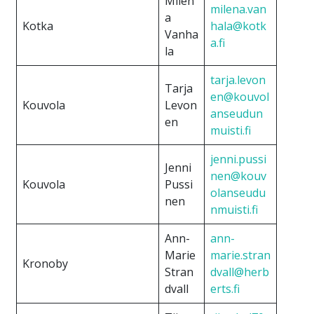
Milen
milena.van
a
Kotka
hala@kotk
Vanha
a.fi
la
tarja.levon
Tarja
en@kouvol
Kouvola
Levon
anseudun
en
muisti.fi
jenni.pussi
Jenni
nen@kouv
Kouvola
Pussi
olanseudu
nen
nmuisti.fi
Ann-
ann-
Marie
marie.stran
Kronoby
Stran
dvall@herb
dvall
erts.fi