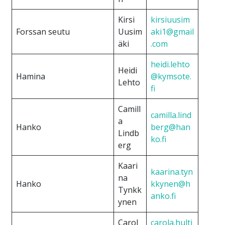
Kirsi
kirsiuusim
Forssan seutu
Uusim
aki1@gmail
äki
.com
heidi.lehto
Heidi
Hamina
@kymsote.
Lehto
fi
Camill
camilla.lind
a
Hanko
berg@han
Lindb
ko.fi
erg
Kaari
kaarina.tyn
na
Hanko
kkynen@h
Tynkk
anko.fi
ynen
Carol
carola.hulti