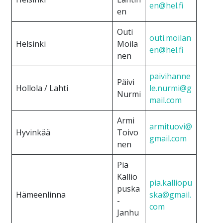
en@hel.fi
en
Outi
outi.moilan
Helsinki
Moila
en@hel.fi
nen
paivihanne
Päivi
Hollola / Lahti
le.nurmi@g
Nurmi
mail.com
Armi
armituovi@
Hyvinkää
Toivo
gmail.com
nen
Pia
Kallio
pia.kalliopu
puska
Hämeenlinna
ska@gmail.
-
com
Janhu