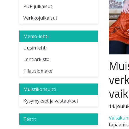
PDF-julkaisut
Verkkojulkaisut
Memo-lehti
Uusin lehti
Lehtiarkisto
Mui
Tilauslomake
ver
vai
Muistikonsultti
Kysymykset ja vastaukset
14. joulu
Valtakun
Testit
tapaamise