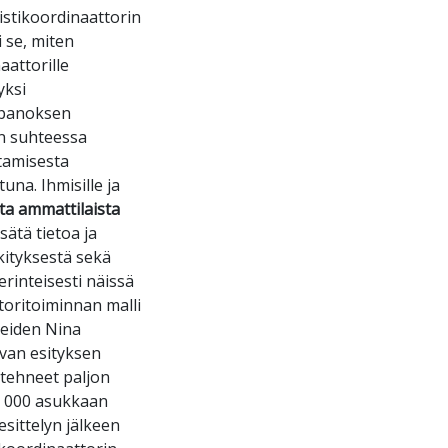
istikoordinaattorin
i se, miten
aattorille
yksi
öpanoksen
än suhteessa
tamisesta
una. Ihmisille ja
ta ammattilaista
isätä tietoa ja
kityksestä sekä
rinteisesti näissä
toritoiminnan malli
reiden Nina
avan esityksen
 tehneet paljon
00 000 asukkaan
sittelyn jälkeen