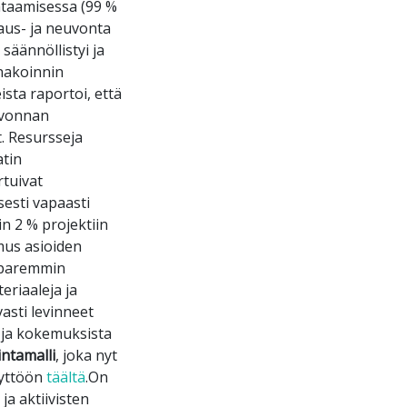
htaamisessa (99 %
jaus- ja neuvonta
säännöllistyi ja
nnakoinnin
ista raportoi, että
lvonnan
t. Resursseja
atin
rtuivat
sesti vapaasti
n 2 % projektiin
amus asioiden
 paremmin
eriaaleja ja
vasti levinneet
a ja kokemuksista
ntamalli
, joka nyt
äyttöön
täältä
.On
ja aktiivisten