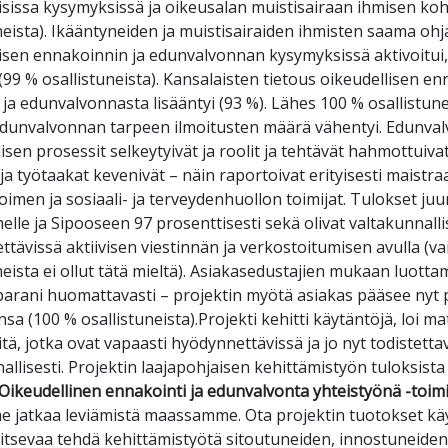
isissa kysymyksissä ja oikeusalan muistisairaan ihmisen ko
neista). Ikääntyneiden ja muistisairaiden ihmisten saama oh
isen ennakoinnin ja edunvalvonnan kysymyksissä aktivoitui, 
 (99 % osallistuneista). Kansalaisten tietous oikeudellisen e
 ja edunvalvonnasta lisääntyi (93 %). Lähes 100 % osallistune
edunvalvonnan tarpeen ilmoitusten määrä vähentyi. Edunva
en prosessit selkeytyivät ja roolit ja tehtävät hahmottuiva
ja työtaakat kevenivät – näin raportoivat erityisesti maistra
imen ja sosiaali- ja terveydenhuollon toimijat. Tulokset juu
lle ja Sipooseen 97 prosenttisesti sekä olivat valtakunnalli
tävissä aktiivisen viestinnän ja verkostoitumisen avulla (vai
neista ei ollut tätä mieltä). Asiakasedustajien mukaan luott
parani huomattavasti – projektin myötä asiakas pääsee nyt
nsa (100 % osallistuneista).Projekti kehitti käytäntöjä, loi mat
itä, jotka ovat vapaasti hyödynnettävissä ja jo nyt todistetta
allisesti. Projektin laajapohjaisen kehittämistyön tuloksist
Oikeudellinen ennakointi ja edunvalvonta yhteistyönä -toimi
e jatkaa leviämistä maassamme. Ota projektin tuotokset k
kitsevaa tehdä kehittämistyötä sitoutuneiden, innostuneiden 