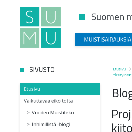
Suomen mu
Main Navigation
MUISTISAIRAUKSIA
SIVUSTO
Etusivu
Yksityinen
Blog
Etusivu
Vaikuttavaa eikö totta
Proj
Vuoden Muistiteko
kiit
Inhimillistä -blogi