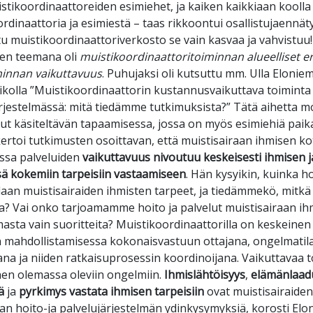
tikoordinaattoreiden esimiehet, ja kaiken kaikkiaan koolla 
rdinaattoria ja esimiestä – taas rikkoontui osallistujaennä
u muistikoordinaattoriverkosto se vain kasvaa ja vahvistu
en teemana oli
muistikoordinaattoritoiminnan alueelliset er
minnan vaikuttavuus
. Puhujaksi oli kutsuttu mm. Ulla Eloniem
sikolla ”Muistikoordinaattorin kustannusvaikuttava toiminta
rjestelmässä: mitä tiedämme tutkimuksista?” Tätä aihetta m
nut käsiteltävän tapaamisessa, jossa on myös esimiehiä paikal
ertoi tutkimusten osoittavan, että muistisairaan ihmisen 
ssa palveluiden
vaikuttavuus nivoutuu keskeisesti ihmisen 
ä kokemiin tarpeisiin vastaamiseen
. Hän kysyikin, kuinka h
an muistisairaiden ihmisten tarpeet, ja tiedämmekö, mitkä
a? Vai onko tarjoamamme hoito ja palvelut muistisairaan ih
sta vain suoritteita? Muistikoordinaattorilla on keskeinen
 mahdollistamisessa kokonaisvastuun ottajana, ongelmatil
na ja niiden ratkaisuprosessin koordinoijana. Vaikuttavaa 
en olemassa oleviin ongelmiin.
Ihmislähtöisyys
,
elämänlaad
ä
ja
pyrkimys vastata ihmisen tarpeisiin
ovat muistisairaiden
an hoito-ja palvelujärjestelmän ydinkysymyksiä, korosti Elo