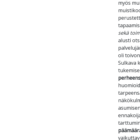
myös muis
muistikoo
perustett
tapaamis
sekä toi
alusti ot
palvelujä
oli toivo
Sulkava k
tukemise
perheens
huomioida
tarpeens
näkökulma
asumisen
ennakoija
tarttumin
päämäär
vaikuttav