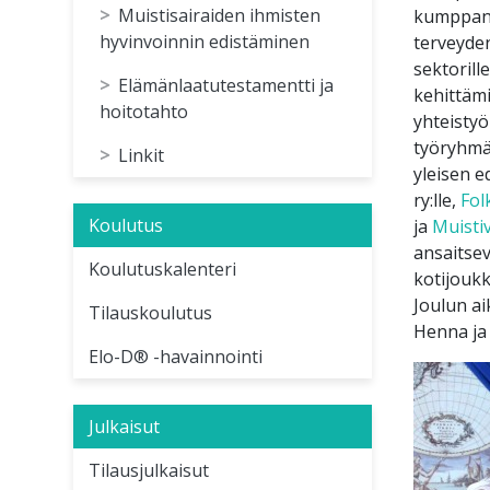
Muistisairaiden ihmisten
kumppanei
hyvinvoinnin edistäminen
terveyden
sektorill
Elämänlaatutestamentti ja
kehittämi
hoitotahto
yhteistyö
työryhmä
Linkit
yleisen 
ry:lle,
Fol
Koulutus
ja
Muisti
ansaitse
Koulutuskalenteri
kotijoukk
Joulun ai
Tilauskoulutus
Henna ja 
Elo-D® -havainnointi
Julkaisut
Tilausjulkaisut