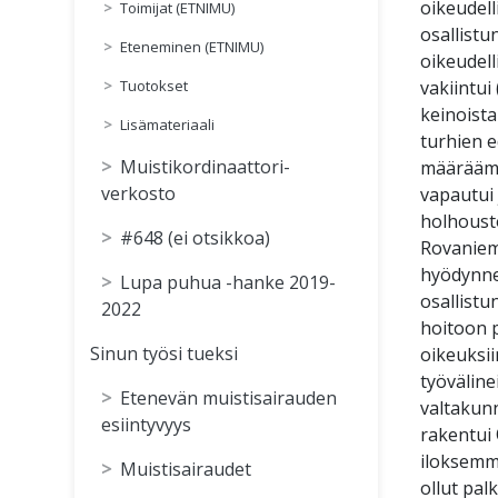
oikeudell
Toimijat (ETNIMU)
osallistu
Eteneminen (ETNIMU)
oikeudell
vakiintui
Tuotokset
keinoista
Lisämateriaali
turhien 
Muistikordinaattori-
määräämis
verkosto
vapautui 
holhousto
#648 (ei otsikkoa)
Rovanieme
hyödynnet
Lupa puhua -hanke 2019-
osallistu
2022
hoitoon 
Sinun työsi tueksi
oikeuksii
työväline
Etenevän muistisairauden
valtakunn
esiintyvyys
rakentui
iloksemm
Muistisairaudet
ollut pal