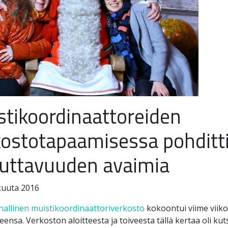
stikoordinaattoreiden
kostotapaamisessa pohditti
kuttavuuden avaimia
kuuta 2016
nallinen muistikoordinaattoriverkosto
kokoontui viime viikol
ensa. Verkoston aloitteesta ja toiveesta tällä kertaa oli k