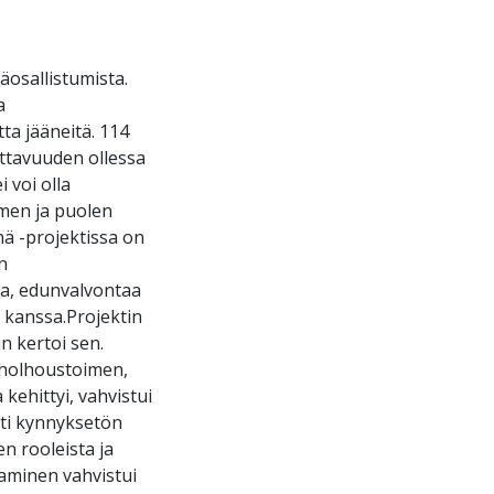
äosallistumista.
a
ta jääneitä. 114
tettavuuden ollessa
 voi olla
lmen ja puolen
ä -projektissa on
n
ia, edunvalvontaa
n kanssa.Projektin
n kertoi sen.
n holhoustoimen,
kehittyi, vahvistui
esti kynnyksetön
n rooleista ja
aaminen vahvistui