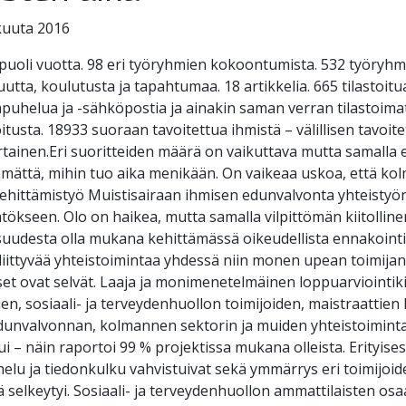
kuuta 2016
puoli vuotta. 98 eri työryhmien kokoontumista. 532 työryhm
suutta, koulutusta ja tapahtumaa. 18 artikkelia. 665 tilastoitu
uhelua ja -sähköpostia ja ainakin saman verran tilastoimat
oitusta. 18933 suoraan tavoitettua ihmistä – välillisen tavoi
ainen.Eri suoritteiden määrä on vaikuttava mutta samalla ei
mättä, mihin tuo aika menikään. On vaikeaa uskoa, että ko
hittämistyö Muistisairaan ihmisen edunvalvonta yhteistyön
ätökseen. Olo on haikea, mutta samalla vilpittömän kiitolline
suudesta olla mukana kehittämässä oikeudellista ennakoint
 liittyvää yhteistoimintaa yhdessä niin monen upean toimija
et ovat selvät. Laaja ja monimenetelmäinen loppuarviointiki
en, sosiaali- ja terveydenhuollon toimijoiden, maistraattie
dunvalvonnan, kolmannen sektorin ja muiden yhteistoiminta 
tui – näin raportoi 99 % projektissa mukana olleista. Erityis
lu ja tiedonkulku vahvistuivat sekä ymmärrys eri toimijoide
ä selkeytyi. Sosiaali- ja terveydenhuollon ammattilaisten os