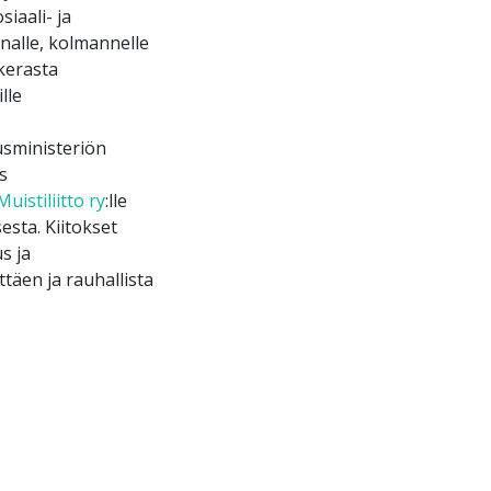
iaali- ja
nnalle, kolmannelle
hkerasta
lle
usministeriön
s
Muistiliitto ry
:lle
esta. Kiitokset
s ja
täen ja rauhallista