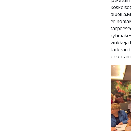
jatkettii
keskeiset
alueilla.
erinomais
tarpeesee
ryhmäkesk
vinkkejä 
tärkeän t
unohtama