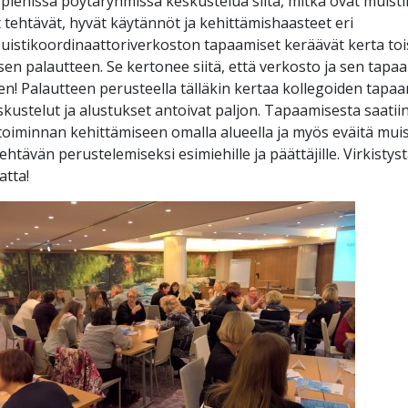
n pienissä pöytäryhmissä keskustelua siitä, mitkä ovat muist
 tehtävät, hyvät käytännöt ja kehittämishaasteet eri
Muistikoordinaattoriverkoston tapaamiset keräävät kerta to
en palautteen. Se kertonee siitä, että verkosto ja sen tapa
n! Palautteen perusteella tälläkin kertaa kollegoiden tapa
ustelut ja alustukset antoivat paljon. Tapaamisesta saatiin
toiminnan kehittämiseen omalla alueella ja myös eväitä mui
ehtävän perustelemiseksi esimiehille ja päättäjille. Virkistys
tta!