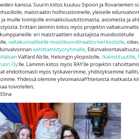
den kanssa. Suurin kiitos kuuluu Sipoon ja Rovaniemen sos
huollolle, maistraatin holhoustoimelle, yleiselle edunvalvo
e ja muille toimijoille ennakkoluulottomasta, avoimesta ja a
styöstä. Erittäin lämmin kiitos myös projektin valtakunnallisi
kumppaneille: eri maistraattien edustajista muodostetulle
lle,
valtakunnalliselle muistikoordinaattoriverkostolle
, oike
edunvalvonnan
kehittämistyöryhmälle
, Edunvalvontavaltuutu
khälsan
Välfärd Ab:lle, Helsingin yliopistolle,
Ikäinstituutille
,
vuori Oy
:lle. Lämmin kiitos myös RAY:lle projektin rahoittamis
vat ehdottomasti myös työkaverimme, yhdistyksemme hallitu
omme. Yhdessä olemme ylivoimaisia!Yhteisestä matkasta kiit
kaa toivotellen,
Elina