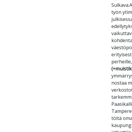
Sulkava.A
työn ytim
julkisess
edellytyk
vaikutta
kohdentam
väestöpo
erityises
perheill
(=muistik
ymmärryst
nostaa mu
verkostot
tarkemmi
Paasikall
Tampereen
töitä oma
kaupungis