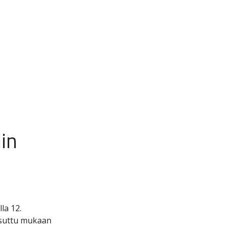
in
la 12.
utsuttu mukaan