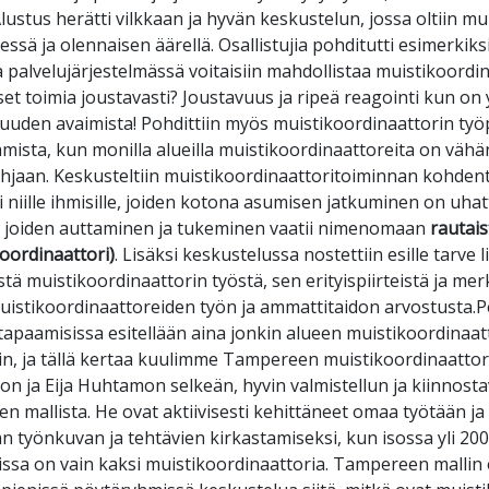
lustus herätti vilkkaan ja hyvän keskustelun, jossa oltiin mu
essä ja olennaisen äärellä. Osallistujia pohditutti esimerkiks
a palvelujärjestelmässä voitaisiin mahdollistaa muistikoordin
set toimia joustavasti? Joustavuus ja ripeä reagointi kun on 
vuuden avaimista! Pohdittiin myös muistikoordinaattorin ty
ista, kun monilla alueilla muistikoordinaattoreita on väh
hjaan. Keskusteltiin muistikoordinaattoritoiminnan kohden
ti niille ihmisille, joiden kotona asumisen jatkuminen on uhatt
e, joiden auttaminen ja tukeminen vaatii nimenomaan
rautais
oordinaattori)
. Lisäksi keskustelussa nostettiin esille tarve l
ä muistikoordinaattorin työstä, sen erityispiirteistä ja mer
istikoordinaattoreiden työn ja ammattitaidon arvostusta.Pe
apaamisissa esitellään aina jonkin alueen muistikoordinaat
n, ja tällä kertaa kuulimme Tampereen muistikoordinaatto
ion ja Eija Huhtamon selkeän, hyvin valmistellun ja kiinnost
 mallista. He ovat aktiivisesti kehittäneet omaa työtään ja
n työnkuvan ja tehtävien kirkastamiseksi, kun isossa yli 2
sa on vain kaksi muistikoordinaattoria. Tampereen mallin e