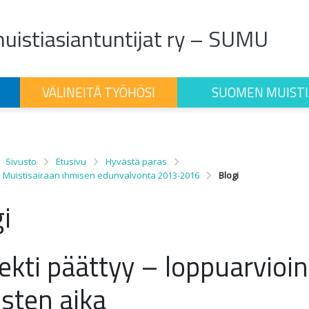
istiasiantuntijat ry – SUMU
VÄLINEITÄ TYÖHÖSI
SUOMEN MUISTI
Sivusto
Etusivu
Hyvästä paras
: Muistisairaan ihmisen edunvalvonta 2013-2016
Blogi
i
ekti päättyy – loppuarvioin
osten aika