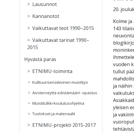
Lausunnot
20. joulu
Kannanotot
Kolme ja 
Vaikuttavat teot 1990–2015
143 tilai
neuvontap
Vaikuttavat tarinat 1990–
blogikirj
2015
moninkert
ihmettele
Hyvästä paras
vuoden ke
ETNIMU-toiminta
tullut pä
mahdolli
Kulttuurisensitiivinen muistityö
ja näihin
vaikutuks
Aivoterveyttä edistämään! -opastus
Asiakkaid
Muistitulkki-koulutusohjelma
yleisen e
Tuotokset ja materiaalit
ja vakiin
vuoropuhe
ETNIMU-projekti 2015-2017
tehtävist