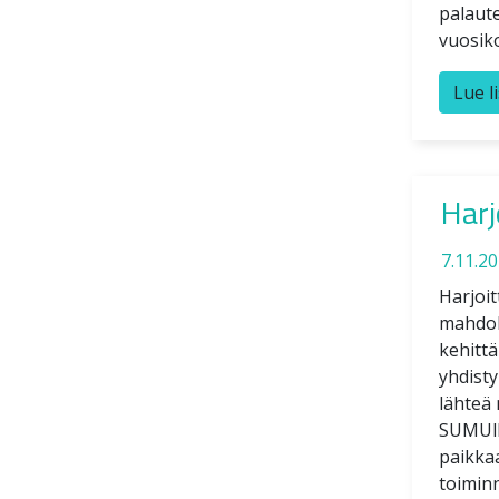
palaut
vuosik
Lue l
Harj
7.11.2
Harjoit
mahdol
kehittä
yhdisty
lähteä
SUMUlla
paikkaa
toiminn