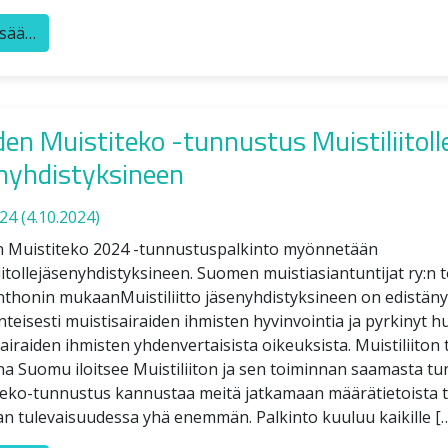
isää…
en Muistiteko -tunnustus Muistiliitoll
nyhdistyksineen
024
(4.10.2024)
 Muistiteko 2024 -tunnustuspalkinto myönnetään
iitollejäsenyhdistyksineen. Suomen muistiasiantuntijat ry:n
honin mukaanMuistiliitto jäsenyhdistyksineen on edistänyt l
nteisesti muistisairaiden ihmisten hyvinvointia ja pyrkinyt 
airaiden ihmisten yhdenvertaisista oikeuksista. Muistiliiton
na Suomu iloitsee Muistiliiton ja sen toiminnan saamasta tu
teko-tunnustus kannustaa meitä jatkamaan määrätietoista 
an tulevaisuudessa yhä enemmän. Palkinto kuuluu kaikille [