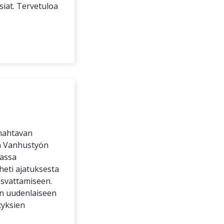
iat. Tervetuloa
 mahtavan
ä Vanhustyön
massa
heti ajatuksesta
svattamiseen.
in uudenlaiseen
tyksien