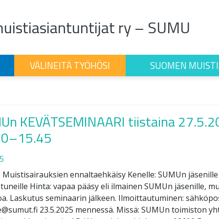
istiasiantuntijat ry – SUMU
VÄLINEITÄ TYÖHÖSI
SUOMEN MUISTI
Un KEVÄTSEMINAARI tiistaina 27.5.2
00–15.45
5
Muistisairauksien ennaltaehkäisy Kenelle: SUMUn jäsenille j
tuneille Hinta: vapaa pääsy eli ilmainen SUMUn jäsenille, muill
a. Laskutus seminaarin jälkeen. Ilmoittautuminen: sähköpos
e@sumut.fi 23.5.2025 mennessä. Missä: SUMUn toimiston yh