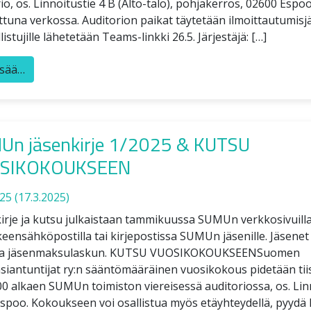
io, os. Linnoitustie 4 B (Alto-talo), pohjakerros, 02600 Esp
ttuna verkossa. Auditorion paikat täytetään ilmoittautumisj
listujille lähetetään Teams-linkki 26.5. Järjestäjä: […]
isää…
Un jäsenkirje 1/2025 & KUTSU
SIKOKOUKSEEN
025
(17.3.2025)
rje ja kutsu julkaistaan tammikuussa SUMUn verkkosivuilla
keensähköpostilla tai kirjepostissa SUMUn jäsenille. Jäsenet
a jäsenmaksulaskun. KUTSU VUOSIKOKOUKSEENSuomen
siantuntijat ry:n sääntömääräinen vuosikokous pidetään tii
00 alkaen SUMUn toimiston viereisessä auditoriossa, os. Linn
poo. Kokoukseen voi osallistua myös etäyhteydellä, pyydä l