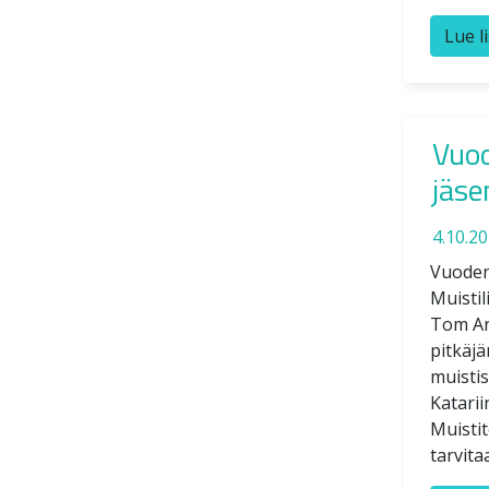
Lue l
Vuod
jäse
4.10.2
Vuoden
Muistil
Tom Ant
pitkäjä
muistis
Katarii
Muisti
tarvita