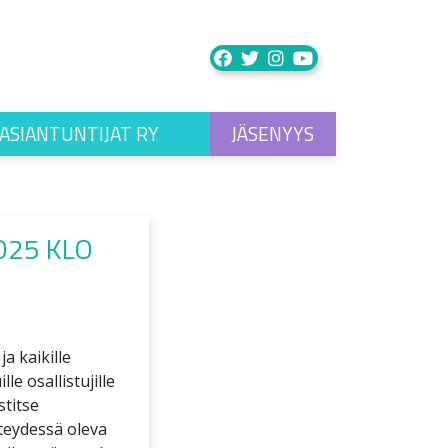
ASIANTUNTIJAT RY
JÄSENYYS
025 KLO
a kaikille
e osallistujille
titse
teydessä oleva