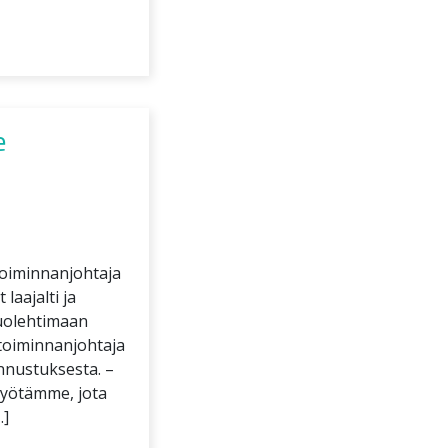
e
 toiminnanjohtaja
aajalti ja
huolehtimaan
 toiminnanjohtaja
nnustuksesta. –
työtämme, jota
…]