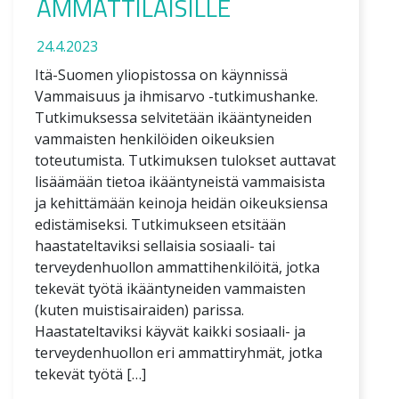
AMMATTILAISILLE
24.4.2023
Itä-Suomen yliopistossa on käynnissä
Vammaisuus ja ihmisarvo -tutkimushanke.
Tutkimuksessa selvitetään ikääntyneiden
vammaisten henkilöiden oikeuksien
toteutumista. Tutkimuksen tulokset auttavat
lisäämään tietoa ikääntyneistä vammaisista
ja kehittämään keinoja heidän oikeuksiensa
edistämiseksi. Tutkimukseen etsitään
haastateltaviksi sellaisia sosiaali- tai
terveydenhuollon ammattihenkilöitä, jotka
tekevät työtä ikääntyneiden vammaisten
(kuten muistisairaiden) parissa.
Haastateltaviksi käyvät kaikki sosiaali- ja
terveydenhuollon eri ammattiryhmät, jotka
tekevät työtä […]