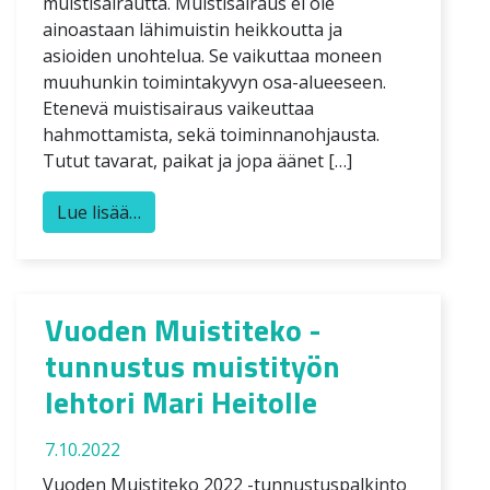
muistisairautta. Muistisairaus ei ole
ainoastaan lähimuistin heikkoutta ja
asioiden unohtelua. Se vaikuttaa moneen
muuhunkin toimintakyvyn osa-alueeseen.
Etenevä muistisairaus vaikeuttaa
hahmottamista, sekä toiminnanohjausta.
Tutut tavarat, paikat ja jopa äänet […]
Lue lisää…
Vuoden Muistiteko -
tunnustus muistityön
lehtori Mari Heitolle
7.10.2022
Vuoden Muistiteko 2022 -tunnustuspalkinto