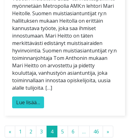
myönnetään Metropolia AMK:n lehtori Mari
Heitolle. Suomen muistiasiantuntijat ry:n
hallituksen mukaan Heitolla on erittäin
kannustava työote, joka saa ihmiset
innostumaan. Mari Heitto on täten
merkittävästi edistänyt muistisairaiden
hyvinvointia. Suomen muistiasiantuntijat ry:n
toiminnanjohtaja Tom Anthonin mukaan
Mari Heitto on arvostettu ja pidetty
kouluttaja, vanhustyön asiantuntija, joka
toiminnallaan innostaa opiskelijoita, uusia
alalle tulijoita. […]
Lue lisää…
Posts navigation
«
1
2
3
4
5
6
…
46
»