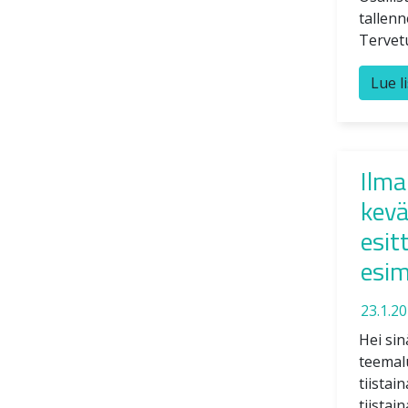
tallenn
Tervet
Lue l
Ilma
kevä
esitt
esim
23.1.2
Hei si
teemal
tiistai
tiistai