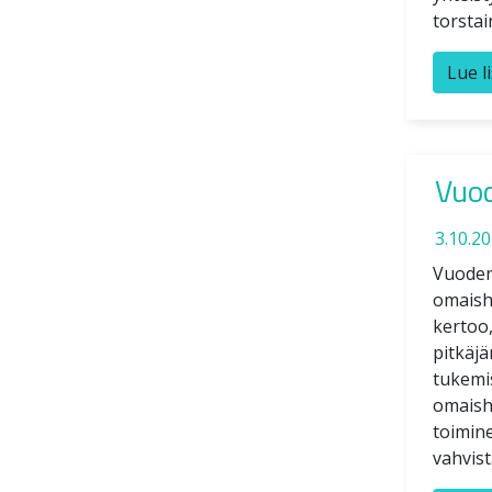
torstai
Lue l
Vuod
3.10.2
Vuoden
omaisho
kertoo
pitkäj
tukemi
omaish
toimine
vahvist