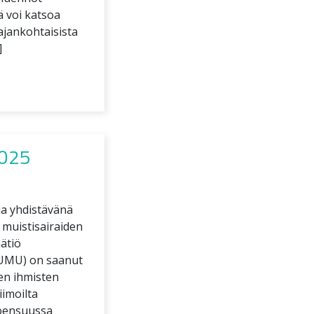
ä voi katsoa
jankohtaisista
]
2025
ia yhdistävänä
 muistisairaiden
ätiö
SUMU) on saanut
en ihmisten
imoilta
Joensuussa