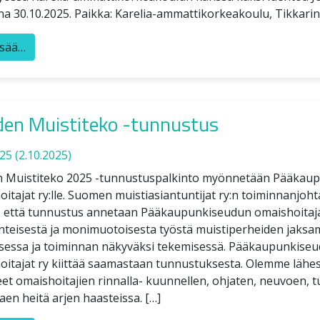
na 30.10.2025. Paikka: Karelia-ammattikorkeakoulu, Tikkari
isää…
en Muistiteko -tunnustus
025
(2.10.2025)
 Muistiteko 2025 -tunnustuspalkinto myönnetään Pääkau
itajat ry:lle. Suomen muistiasiantuntijat ry:n toiminnanjoh
, että tunnustus annetaan Pääkaupunkiseudun omaishoitajat
änteisestä ja monimuotoisesta työstä muistiperheiden jaksa
sessa ja toiminnan näkyväksi tekemisessä. Pääkaupunkise
oitajat ry kiittää saamastaan tunnustuksesta. Olemme lähe
et omaishoitajien rinnalla- kuunnellen, ohjaten, neuvoen, t
aen heitä arjen haasteissa. […]