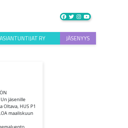
ASIANTUNTIJAT RY
JÄSENYYS
TÖN
 jäsenille
ja Oltava, HUS P1
LOA maaliskuun
 Teemaluento