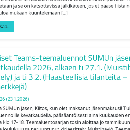
etaan ja se on katsottavissa jälkikäteen, jos et pääse tiistai
uloa mukaan kuuntelemaan […]
isää…
iset Teams-teemaluennot SUMUn jäsen
tkaudella 2026, alkaen ti 27.1. (Muisti
ely) ja ti 3.2. (Haasteellisia tilanteita –
erkkejä)
026
(23.1.2026)
nä SUMUn jäsen, Kiitos, kun olet maksanut jäsenmaksusi! T
uennoille kevätkaudella, pääsääntöisesti aina kuukauden 
na klo 17–18. Teemaluentosarjan tosin aloittaa jo tammikuun
na joulukuussa peruuntunut kirjaesittely: Muistihäviö. Teem