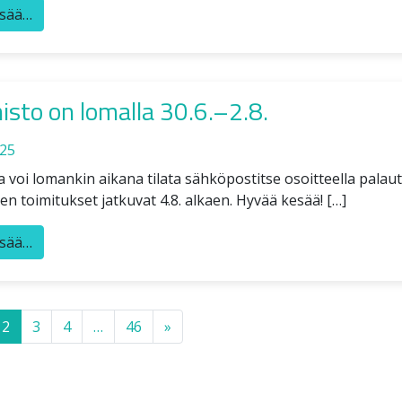
isää…
isto on lomalla 30.6.–2.8.
025
 voi lomankin aikana tilata sähköpostitse osoitteella palau
n toimitukset jatkuvat 4.8. alkaen. Hyvää kesää! […]
isää…
 navigation
2
3
4
…
46
»