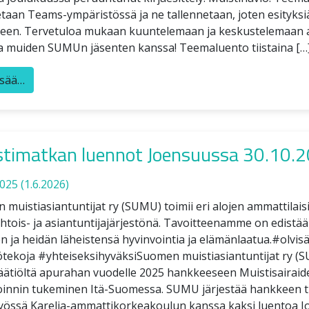
taan Teams-ympäristössä ja ne tallennetaan, joten esityksi
äteen. Tervetuloa mukaan kuuntelemaan ja keskustelemaan a
ta muiden SUMUn jäsenten kanssa! Teemaluento tiistaina […
isää…
timatkan luennot Joensuussa 30.10.
2025
(1.6.2026)
muistiasiantuntijat ry (SUMU) toimii eri alojen ammattilais
tois- ja asiantuntijajärjestönä. Tavoitteenamme on edistää
n ja heidän läheistensä hyvinvointia ja elämänlaatua.#olvisä
ötekoja #yhteiseksihyväksiSuomen muistiasiantuntijat ry (
äätiöltä apurahan vuodelle 2025 hankkeeseen Muistisairaid
oinnin tukeminen Itä-Suomessa. SUMU järjestää hankkeen ti
työssä Karelia-ammattikorkeakoulun kanssa kaksi luentoa 