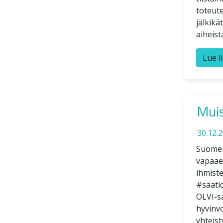
toteute
jälkik
aiheis
Lue l
Muis
30.12.
Suomen 
vapaaeh
ihmiste
#sääti
OLVI-s
hyvinv
yhteis