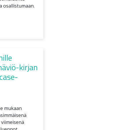
na osallistumaan.
ille
häviö-kirjan
 case-
ule mukaan
ensimmäisenä
 viimeisenä
aluennot