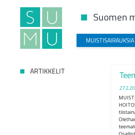
Suomen mu
Main Navigation
MUISTISAIRAUKSIA
ARTIKKELIT
Tee
27.2.2
MUIST
HOITOS
tiistai
Oletha
teemalu
Osallis