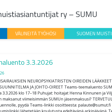
istiasiantuntijat ry – SUMU
VÄLINEITÄ TYÖHÖSI
SUOMEN MUISTI
maluento 3.3.2026
026
ISAIRAUKSIEN NEUROPSYKIATRISTEN OIREIDEN LÄÄKKEE
UUNNITELMA JA JOHTO-OIREET Teams-teemaluento SUMUn
na 3.3.2026 klo 17–18 Puhujat: hoitajat Henna Kinnunen ja Vil
n maksanut viimeisimmän SUMUn jäsenmaksusi? TERVETU
ennolle, pyydä Teams-linkki osoitteesta: palaute@sumut.fi
tumislinkki lähetetään koulutusta edeltävänä arkipäivänä.