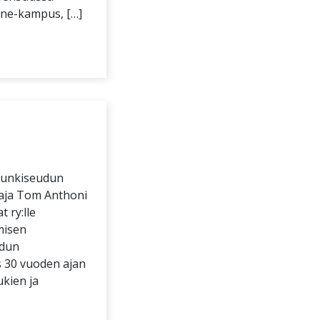
nne-kampus, […]
punkiseudun
taja Tom Anthoni
 ry:lle
misen
udun
s 30 vuoden ajan
ukien ja