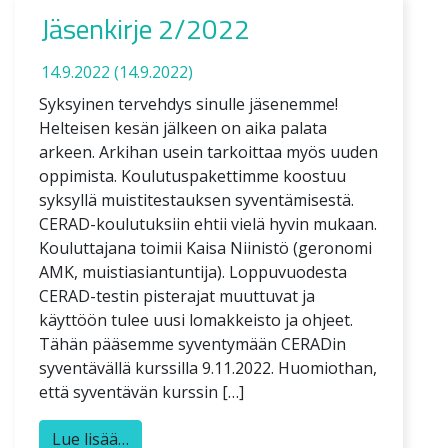
Jäsenkirje 2/2022
14.9.2022
(14.9.2022)
Syksyinen tervehdys sinulle jäsenemme!
Helteisen kesän jälkeen on aika palata
arkeen. Arkihan usein tarkoittaa myös uuden
oppimista. Koulutuspakettimme koostuu
syksyllä muistitestauksen syventämisestä.
CERAD-koulutuksiin ehtii vielä hyvin mukaan.
Kouluttajana toimii Kaisa Niinistö (geronomi
AMK, muistiasiantuntija). Loppuvuodesta
CERAD-testin pisterajat muuttuvat ja
käyttöön tulee uusi lomakkeisto ja ohjeet.
Tähän pääsemme syventymään CERADin
syventävällä kurssilla 9.11.2022. Huomiothan,
että syventävän kurssin […]
Lue lisää…