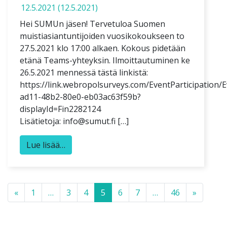
12.5.2021
(12.5.2021)
Hei SUMUn jäsen! Tervetuloa Suomen
muistiasiantuntijoiden vuosikokoukseen to
27.5.2021 klo 17:00 alkaen. Kokous pidetään
etänä Teams-yhteyksin. Ilmoittautuminen ke
26.5.2021 mennessä tästä linkistä:
https://link.webropolsurveys.com/EventParticipation/
ad11-48b2-80e0-eb03ac63f59b?
displayId=Fin2282124
Lisätietoja: info@sumut.fi […]
Lue lisää…
Posts navigation
«
1
…
3
4
5
6
7
…
46
»