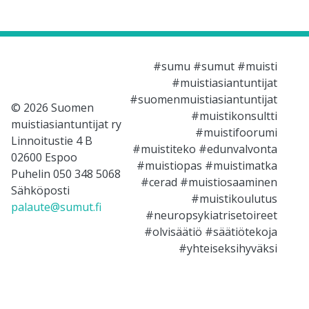
#sumu #sumut #muisti
#muistiasiantuntijat
#suomenmuistiasiantuntijat
© 2026 Suomen
#muistikonsultti
muistiasiantuntijat ry
#muistifoorumi
Linnoitustie 4 B
#muistiteko #edunvalvonta
02600 Espoo
#muistiopas #muistimatka
Puhelin 050 348 5068
#cerad #muistiosaaminen
Sähköposti
#muistikoulutus
palaute@sumut.fi
#neuropsykiatrisetoireet
#olvisäätiö #säätiötekoja
#yhteiseksihyväksi