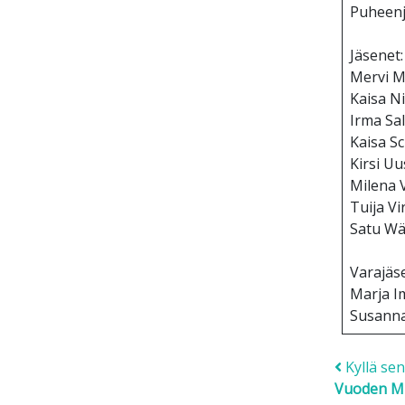
Puheenj
J
Mervi M
Kai
Irma Sa
Kaisa S
Kirsi U
Milena 
Tuija V
Satu Wä
Varajäs
Marja 
Susann
Post
Kyllä sen
Vuoden Mui