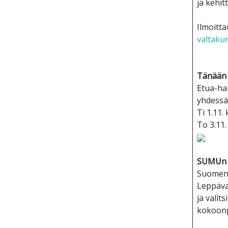
ja kehit
Ilmoitta
valtakun
Tänään 
Etua-ha
yhdessä 
Ti 1.11.
To 3.11.
SUMUn 
Suomen 
Leppävaa
ja valit
kokoonp