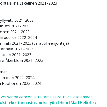
ohtaja Irja Eskelinen 2021–2023
äsenet:
yllyviita 2021–2023
sa Niinistö 2021–2023
lonen 2021–2023
chroderus 2022–2024
usimäki 2021–2023 (varapuheenjohtaja)
Vanhala 2021–2023
irtanen 2021–2023
re-Åkerblom 2021–2023
enet:
Immonen 2022–2024
a Ruuhonen 2022–2024
 navigation
 voi sanoa ääneen, että tämä sairaus vie kuolemaan
stiteko -tunnustus muistityön lehtori Mari Heitolle