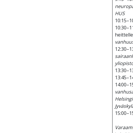
neuropat
HUS
10:15–1
10:30–11
heittell
vanhuus
12:30–13
sairaanh
yliopist
13:30–1
13:45–1
14:00–1
vanhusas
Helsingi
Jyväskyl
15:00–15
Varaamm