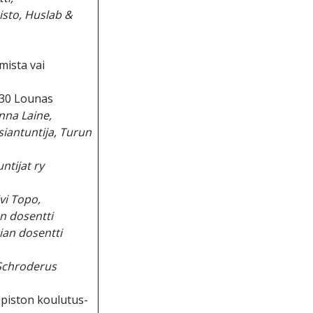
pisto, Huslab &
mista vai
30 Lounas
nna Laine,
siantuntija, Turun
tijat ry
vi Topo,
an dosentti
ian dosentti
 Schroderus
opiston koulutus-