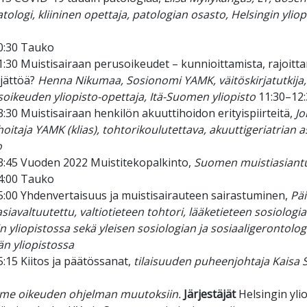
ologi, kliininen opettaja, patologian osasto, Helsingin ylio
0:30 Tauko
:30 Muistisairaan perusoikeudet – kunnioittamista, rajoitta
ejättöä?
Henna Nikumaa, Sosionomi YAMK, väitöskirjatutkija,
oikeuden yliopisto-opettaja, Itä-Suomen yliopisto
11:30–12:
:30 Muistisairaan henkilön akuuttihoidon erityispiirteitä,
Jo
oitaja YAMK (klias), tohtorikoulutettava, akuuttigeriatrian a
o
3:45 Vuoden 2022 Muistitekopalkinto,
Suomen muistiasiantun
4:00 Tauko
5:00 Yhdenvertaisuus ja muistisairauteen sairastuminen,
Päi
iavaltuutettu, valtiotieteen tohtori, lääketieteen sosiologi
n yliopistossa sekä yleisen sosiologian ja sosiaaligerontolog
än yliopistossa
:15 Kiitos ja päätössanat,
tilaisuuden puheenjohtaja Kaisa
e oikeuden ohjelman muutoksiin.
Järjestäjät
Helsingin yli