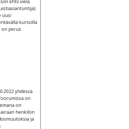
in ehtii vielä
stiasiantuntija).
 uusi
tävällä kurssilla
a on perus
.10.2022 yhdessä
ifoorumissa on
teemana on
sairaan henkilön
udosmuutoksia ja
n