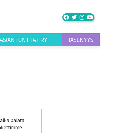
ASIANTUNTIJAT RY
JÄSENYYS
aika palata
pakettimme