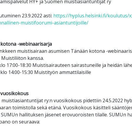
tämispalvelut HY+ ja Suomen muistiasiantuntijat ry
utuminen 23.9.2022 asti:
https://hyplus.helsinki.fi/koulutus/x
nallinen-muistifoorumi-asiantuntijoille/
kotona -webinaarisarja
nkkeen muistisairaan asumisen Tänään kotona -webinaaris
Muistiliiton kanssa.
 klo 17:00-18:30 Muistisairauteen sairastuneille ja heidän lähe
 klo 14:00-15:30 Muistityön ammattilaisille
vuosikokous
muistiasiantuntijat ry:n vuosikokous pidettiin 24.5.2022 h
ran toimistolla sekä etänä. Vuosikokous käsitteli sääntöje
si SUMUn hallituksen jäsenet erovuoroisten tilalle. SUMUn ha
ano on seuraava: