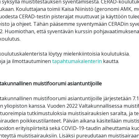
syksyllä muistitestauksen syventämisestä. CERAD-koulutuksi
kaan. Kouluttajana toimii Kaisa Niinistö (geronomi AMK, mui
odesta CERAD-testin pisterajat muuttuvat ja käyttöön tulee
isto ja ohjeet. Tähän pääsemme syventymään CERADin syven
22. Huomiothan, että syventävän kurssin pohjavaatimuksen
oulutus.
oulutuskalenterista löytyy mielenkiintoisia koulutuksia.
oja ja ilmottautuminen
tapahtumakalenterin
kautta.
takunnallinen muistifoorumi asiantuntijoille
takunnallinen muistifoorumi asiantuntijoille järjestetään 7
in yliopiston kanssa. Vuoden 2022 Valtakunnallisessa muist
tuoreimpia tutkimustuloksia muistisairauksien saralta, ja 
irauden poikkeustilanteet. Päivän aikana käsitellään muisti
hoidon erityispiirteitä sekä COVID-19-taudin aiheuttamia k
hteyttä muistisairauksiin. Lisäksi pureudutaan muistisairaa