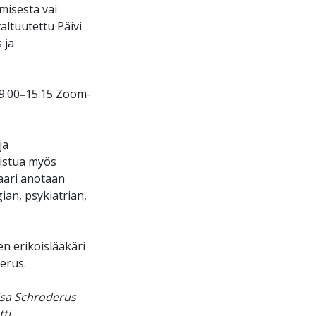
misesta vai
ltuutettu Päivi
 ja
o 9.00‒15.15 Zoom-
ja
listua myös
aari anotaan
ian, psykiatrian,
en erikoislääkäri
erus.
isa Schroderus
ti,