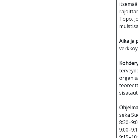
itsemäär
rajoitt
Topo, j
muistis
Aika ja 
verkkoy
Kohder
terveyd
organis
teoreett
sisätaut
Ohjelma
sekä Suo
8:30–9:
9:00–9:1
9:15–10