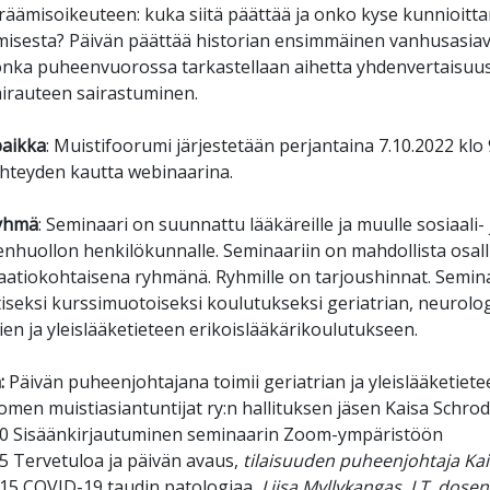
äämisoikeuteen: kuka siitä päättää ja onko kyse kunnioitta
amisesta? Päivän päättää historian ensimmäinen vanhusasiava
onka puheenvuorossa tarkastellaan aihetta yhdenvertaisuus
airauteen sairastuminen.
paikka
: Muistifoorumi järjestetään perjantaina 7.10.2022 kl
hteyden kautta webinaarina.
yhmä
: Seminaari on suunnattu lääkäreille ja muulle sosiaali- 
enhuollon henkilökunnalle. Seminaariin on mahdollista osal
aatiokohtaisena ryhmänä. Ryhmille on tarjoushinnat. Semin
iseksi kurssimuotoiseksi koulutukseksi geriatrian, neurolog
ien ja yleislääketieteen erikoislääkärikoulutukseen.
:
Päivän puheenjohtajana toimii geriatrian ja yleislääketiete
men muistiasiantuntijat ry:n hallituksen jäsen Kaisa Schrod
00 Sisäänkirjautuminen seminaarin Zoom-ympäristöön
5 Tervetuloa ja päivän avaus,
tilaisuuden puheenjohtaja Ka
:15 COVID-19 taudin patologiaa,
Liisa Myllykangas, LT, dosent