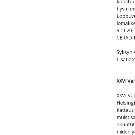
koostuu 
hyvin mu
Loppuvu
lomakke
9.11.20
CERAD-k
Syksyn k
Lisätiet
XXVl Val
XXVI Val
Helsing
kattaus 
muistisa
akuutti
niiden y