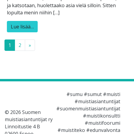
ja katsotaan, huolettaako asia vielä silloin. Sitten
lopulta menin niihin […]
Lue lisää…
Posts navigation
1
2
»
#sumu #sumut #muisti
#muistiasiantuntijat
#suomenmuistiasiantuntijat
© 2026 Suomen
#muistikonsultti
muistiasiantuntijat ry
#muistifoorumi
Linnoitustie 4 B
#muistiteko #edunvalvonta
02600 Espoo