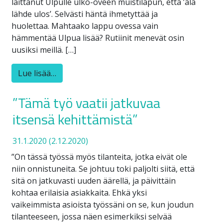
laittanut Ulpulle ulko-oveen muistilapun, että ’älä
lähde ulos’. Selvästi häntä ihmetyttää ja
huolettaa. Mahtaako lappu ovessa vain
hämmentää Ulpua lisää? Rutiinit menevät osin
uusiksi meillä. […]
Lue lisää…
”Tämä työ vaatii jatkuvaa
itsensä kehittämistä”
31.1.2020
(2.12.2020)
”On tässä työssä myös tilanteita, jotka eivät ole
niin onnistuneita. Se johtuu toki paljolti siitä, että
sitä on jatkuvasti uuden äärellä, ja päivittäin
kohtaa erilaisia asiakkaita. Ehkä yksi
vaikeimmista asioista työssäni on se, kun joudun
tilanteeseen, jossa näen esimerkiksi selvää