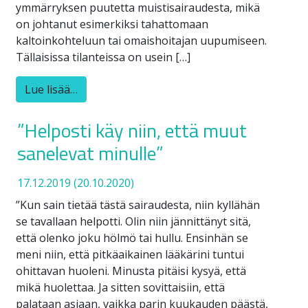
ymmärryksen puutetta muistisairaudesta, mikä
on johtanut esimerkiksi tahattomaan
kaltoinkohteluun tai omaishoitajan uupumiseen.
Tällaisissa tilanteissa on usein […]
Lue lisää…
”Helposti käy niin, että muut
sanelevat minulle”
17.12.2019
(20.10.2020)
”Kun sain tietää tästä sairaudesta, niin kyllähän
se tavallaan helpotti. Olin niin jännittänyt sitä,
että olenko joku hölmö tai hullu. Ensinhän se
meni niin, että pitkäaikainen lääkärini tuntui
ohittavan huoleni. Minusta pitäisi kysyä, että
mikä huolettaa. Ja sitten sovittaisiin, että
palataan asiaan, vaikka parin kuukauden päästä,