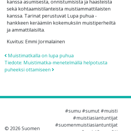
kanssa asumisesta, onnistumisista ja haasteista
sekä kohtaamistilanteista muistiammattilaisten
kanssa. Tarinat perustuvat Lupa puhua -
hankkeen keräämiin kokemuksiin muistiperheiltä
ja ammattilaisilta.
Kuvitus: Emmi Jormalainen
Post navigation
Muistimatkalla on lupa puhua
Tiedote: Muistimatka-menetelmällä helpotusta
puheeksi ottamiseen
#sumu #sumut #muisti
#muistiasiantuntijat
#suomenmuistiasiantuntijat
© 2026 Suomen