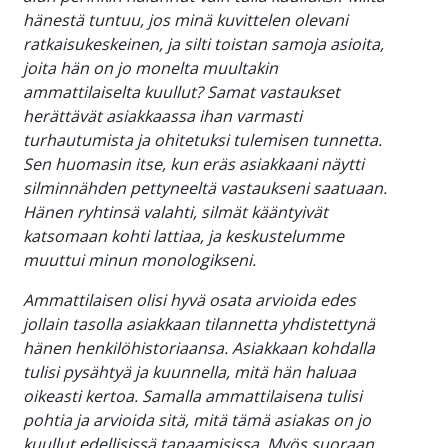
hänestä tuntuu, jos minä kuvittelen olevani
ratkaisukeskeinen, ja silti toistan samoja asioita,
joita hän on jo monelta muultakin
ammattilaiselta kuullut? Samat vastaukset
herättävät asiakkaassa ihan varmasti
turhautumista ja ohitetuksi tulemisen tunnetta.
Sen huomasin itse, kun eräs asiakkaani näytti
silminnähden pettyneeltä vastaukseni saatuaan.
Hänen ryhtinsä valahti, silmät kääntyivät
katsomaan kohti lattiaa, ja keskustelumme
muuttui minun monologikseni.
Ammattilaisen olisi hyvä osata arvioida edes
jollain tasolla asiakkaan tilannetta yhdistettynä
hänen henkilöhistoriaansa. Asiakkaan kohdalla
tulisi pysähtyä ja kuunnella, mitä hän haluaa
oikeasti kertoa. Samalla ammattilaisena tulisi
pohtia ja arvioida sitä, mitä tämä asiakas on jo
kuullut edellisissä tapaamisissa. Myös suoraan