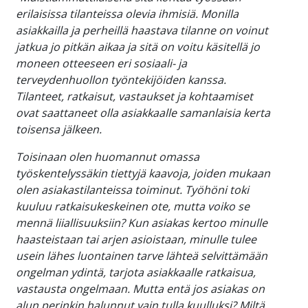
erilaisissa tilanteissa olevia ihmisiä. Monilla
asiakkailla ja perheillä haastava tilanne on voinut
jatkua jo pitkän aikaa ja sitä on voitu käsitellä jo
moneen otteeseen eri sosiaali- ja
terveydenhuollon työntekijöiden kanssa.
Tilanteet, ratkaisut, vastaukset ja kohtaamiset
ovat saattaneet olla asiakkaalle samanlaisia kerta
toisensa jälkeen.
Toisinaan olen huomannut omassa
työskentelyssäkin tiettyjä kaavoja, joiden mukaan
olen asiakastilanteissa toiminut. Työhöni toki
kuuluu ratkaisukeskeinen ote, mutta voiko se
mennä liiallisuuksiin? Kun asiakas kertoo minulle
haasteistaan tai arjen asioistaan, minulle tulee
usein lähes luontainen tarve lähteä selvittämään
ongelman ydintä, tarjota asiakkaalle ratkaisua,
vastausta ongelmaan. Mutta entä jos asiakas on
alun perinkin halunnut vain tulla kuulluksi? Miltä