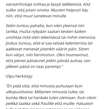
sairaanhoitaja soittaa ja kysyä lääkkeestä, että
tuliko siitä jotain oireita. Muuten helposti käy
niin, että muut sanelevat minulle.
Sekin tuntuu pahalta, kun olen yleensä niin
tarkka, mutta nykyään saatan kesken kaiken
unohtaa mitä olen tekemässä tai mihin menossa.
Joskus tuntuu, että ei saa selvää kalenterista tai
aakkoset menevät jotenkin väärin päin. Sitten
kun väsyn, niin hermostun. Olen huomannut,
että pienet päiväunet pitkin päivää auttaa, sen
jälkeen päivä on taas parempi.”
Ulpu herkistyy:
”En pidä siitä, että minusta puhutaan kuin
ulkopuolisesta. Millainen minusta tulee, tai
kuinka ilkeä tai hankala tulen olemaan. Kuin olisin
pelkkä taakka sekä Paulille että muille. Haluaisin