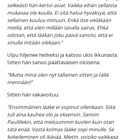
selkeästi hän kertoi asiat. Vaikka eihän sellaista
mukavaa ole kuulla. Ei sitä halua hyväksyä, että
sellainen kuuluu minuun. Enkä itse vieläkään
miellä, että olen millään tavalla sairas. Ehkä
odotan, että lääkäri joku päivä sanoisi, että ei
sinulla mitään olekaan.”
Ulpu hiljenee hetkeksi ja katsoo ulos ikkunasta.
Sitten hän sanoo päättäväisen oloisena:
”Mutta minä olen nyt tällainen sitten ja tällä
mennään!”
Sitten hän vakavoituu:
”Ensimmäinen lääke ei sopinut ollenkaan. Siitä
tuli aina kauhea olo ja oksensin. Sanoin
Paulillekin, että mieluummin kuolen kuin otan
tätä enää. Vasta kolmas lääke sopi minulle. Se
kokeileminen oli ikävää. Mietin, voisiko vaikkapa