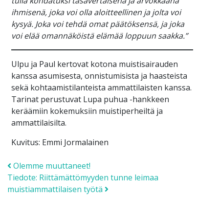
tulla kohdatuksi tasavertaisena ja arvokkaana
ihmisenä, joka voi olla aloitteellinen ja jolta voi
kysyä. Joka voi tehdä omat päätöksensä, ja joka
voi elää omannäköistä elämää loppuun saakka.”
Ulpu ja Paul kertovat kotona muistisairauden
kanssa asumisesta, onnistumisista ja haasteista
sekä kohtaamistilanteista ammattilaisten kanssa.
Tarinat perustuvat Lupa puhua -hankkeen
keräämiin kokemuksiin muistiperheiltä ja
ammattilaisilta.
Kuvitus: Emmi Jormalainen
Post navigation
Olemme muuttaneet!
Tiedote: Riittämättömyyden tunne leimaa
muistiammattilaisen työtä