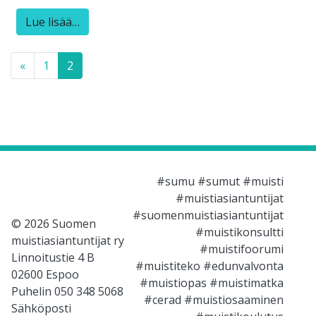
Lue lisää…
Posts navigation
«
1
2
#sumu #sumut #muisti
#muistiasiantuntijat
#suomenmuistiasiantuntijat
© 2026 Suomen
#muistikonsultti
muistiasiantuntijat ry
#muistifoorumi
Linnoitustie 4 B
#muistiteko #edunvalvonta
02600 Espoo
#muistiopas #muistimatka
Puhelin 050 348 5068
#cerad #muistiosaaminen
Sähköposti