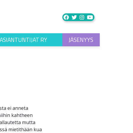
ASIANTUNTIJAT RY
JÄSENYYS
ista ei anneta
niihin kahtheen
allautetta mutta
ssä mietithään kua