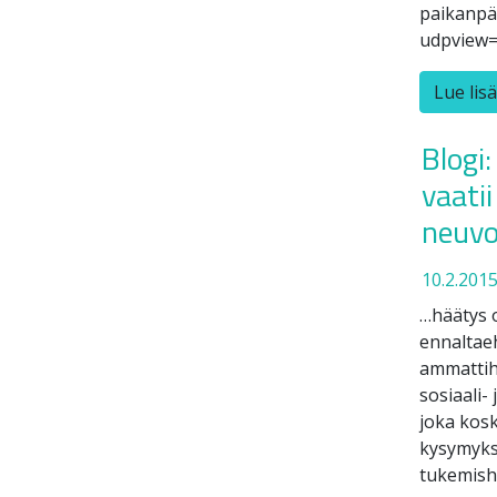
paikanpää
udpview=
Lue lis
Blogi
vaati
neuvo
10.2.201
…häätys o
ennaltaeh
ammattihe
sosiaali-
joka kosk
kysymyksi
tukemish