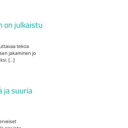
 on julkaistu
uttavaa tekoa
sen jakaminen jo
si. […]
 ja suuria
erveiset