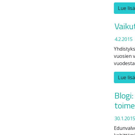
Lue lis
Vaiku
4.2.2015
Yhdistyk
vuosien 
vuodesta 
Lue lis
Blogi
toime
30.1.201
Edunvalvo