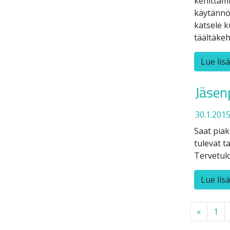
kehittämi
käytännön
katsele ku
täältäke
Lue lis
Jäsen
30.1.201
Saat piak
tulevat t
Tervetulo
Lue lis
Posts
«
1