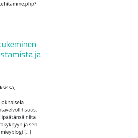
ä.kehitamme.php?
 tukeminen
stamista ja
ksissa,
 jokhaisela
ntavelvollihsuus,
lipäätänsä niitä
ntakykhyyn ja sen
mieyblogi […]