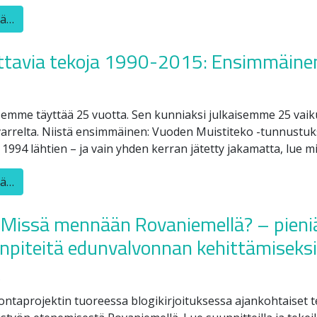
ää…
ttavia tekoja 1990-2015: Ensimmäinen
semme täyttää 25 vuotta. Sen kunniaksi julkaisemme 25 vaik
varrelta. Niistä ensimmäinen: Vuoden Muistiteko -tunnustuk
1994 lähtien – ja vain yhden kerran jätetty jakamatta, lue mik
ää…
: Missä mennään Rovaniemellä? – pieniä
npiteitä edunvalvonnan kehittämiseksi
5
ntaprojektin tuoreessa blogikirjoituksessa ajankohtaiset t