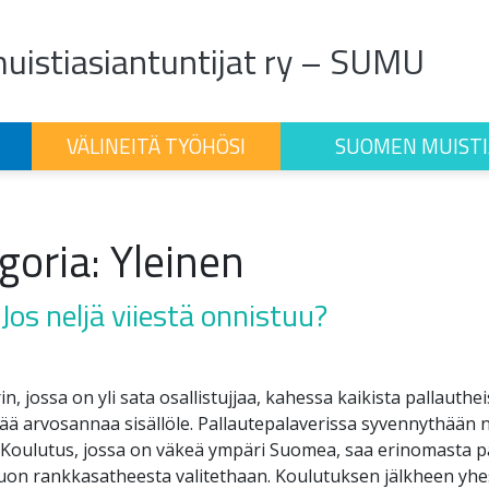
istiasiantuntijat ry – SUMU
VÄLINEITÄ TYÖHÖSI
SUOMEN MUISTI
goria:
Yleinen
 Jos neljä viiestä onnistuu?
5
n, jossa on yli sata osallistujjaa, kahessa kaikista pallauthe
vää arvosannaa sisällöle. Pallautepalaverissa syvennythään 
 Koulutus, jossa on väkeä ympäri Suomea, saa erinomasta p
uon rankkasatheesta valitethaan. Koulutuksen jälkheen yhe