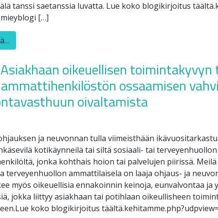
lä tanssi saetanssia luvatta. Lue koko blogikirjoitus täält
mieyblogi […]
ää…
: Asiakhaan oikeuellisen toimintakyvyn
i ammattihenkilöstön ossaamisen vahvi
ntavasthuun oivaltamista
5
hjauksen ja neuvonnan tulla viimeisthään ikävuositarkastu
käsevilä kotikäynneilä tai siltä sosiaali- tai terveyenhuollon
nkilöltä, jonka kohthais hoion tai palvelujen piirissä. Meilä
 ja terveyenhuollon ammattilaisela on laaja ohjaus- ja neuvo
ee myös oikeuellisia ennakoinnin keinoja, eunvalvontaa ja y
ä, jokka liittyy asiakhaan tai potihlaan oikeullisheen toimi
een.Lue koko blogikirjoitus täältä.kehitamme.php?udpview=