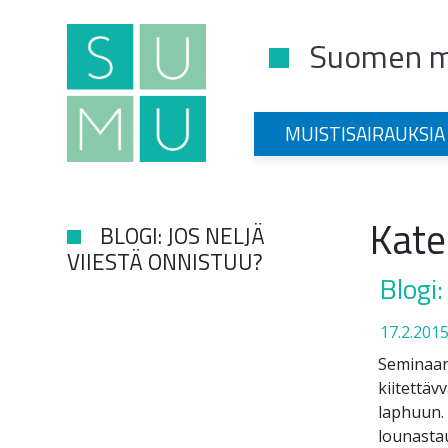
Suomen mu
Main Navigation
MUISTISAIRAUKSIA
Kate
BLOGI: JOS NELJÄ
VIIESTÄ ONNISTUU?
Blogi:
17.2.201
Seminaari
kiitettäv
laphuun.
lounasta