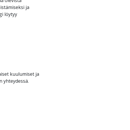
ä olevista
stämiseksi ja
gi löytyy
!
iset kuulumiset ja
n yhteydessä.