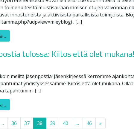
styön etenemisestä Rovaniemellä. Lue suunnitteilla ja tekeill
 toimenpiteistä muistisairaan ihmisen etujen valvonnan edi
vat innostuneista ja aktiivisista paikallisista toimijoista. Blo
hitamme.php?udpview=mieyblogi . […]
ää…
postia tulossa: Kiitos että olet mukana
5
koin meiltä jäsenpostia! Jäsenkirjeessä kerromme ajankohta
apahtumat yhdistyksessämme. Kiitos että olet mukana. Ollaa
a tapahtumiin. […]
ää…
 navigation
…
36
37
38
39
40
…
46
»