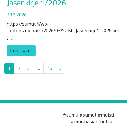
Jäsenkirje 1/2026
19.3.2026
https://sumut.fi/wp-
content/uploads/2026/03/SUMUJasenkirje1_2026.pdf
[…]
Lue lisää…
Posts navigation
1
2
3
…
46
»
#sumu #sumut #muisti
#muistiasiantuntijat