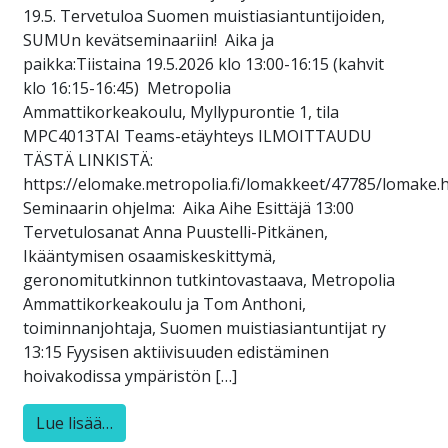
19.5. Tervetuloa Suomen muistiasiantuntijoiden,
SUMUn kevätseminaariin! Aika ja
paikka:Tiistaina 19.5.2026 klo 13:00-16:15 (kahvit
klo 16:15-16:45) Metropolia
Ammattikorkeakoulu, Myllypurontie 1, tila
MPC4013TAI Teams-etäyhteys ILMOITTAUDU
TÄSTÄ LINKISTÄ:
https://elomake.metropolia.fi/lomakkeet/47785/lomake.
Seminaarin ohjelma: Aika Aihe Esittäjä 13:00
Tervetulosanat Anna Puustelli-Pitkänen,
Ikääntymisen osaamiskeskittymä,
geronomitutkinnon tutkintovastaava, Metropolia
Ammattikorkeakoulu ja Tom Anthoni,
toiminnanjohtaja, Suomen muistiasiantuntijat ry
13:15 Fyysisen aktiivisuuden edistäminen
hoivakodissa ympäristön […]
Lue lisää…