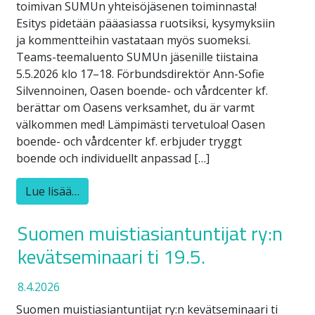
toimivan SUMUn yhteisöjäsenen toiminnasta!
Esitys pidetään pääasiassa ruotsiksi, kysymyksiin
ja kommentteihin vastataan myös suomeksi.
Teams-teemaluento SUMUn jäsenille tiistaina
5.5.2026 klo 17–18. Förbundsdirektör Ann-Sofie
Silvennoinen, Oasen boende- och vårdcenter kf.
berättar om Oasens verksamhet, du är varmt
välkommen med! Lämpimästi tervetuloa! Oasen
boende- och vårdcenter kf. erbjuder tryggt
boende och individuellt anpassad […]
Lue lisää…
Suomen muistiasiantuntijat ry:n
kevätseminaari ti 19.5.
8.4.2026
Suomen muistiasiantuntijat ry:n kevätseminaari ti