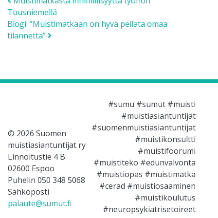
Post navigation
Muistimatkasta inhimillisyyttä työhön
Tuusniemellä
Blogi: ”Muistimatkaan on hyvä peilata omaa
tilannetta”
#sumu #sumut #muisti
#muistiasiantuntijat
#suomenmuistiasiantuntijat
© 2026 Suomen
#muistikonsultti
muistiasiantuntijat ry
#muistifoorumi
Linnoitustie 4 B
#muistiteko #edunvalvonta
02600 Espoo
#muistiopas #muistimatka
Puhelin 050 348 5068
#cerad #muistiosaaminen
Sähköposti
#muistikoulutus
palaute@sumut.fi
#neuropsykiatrisetoireet