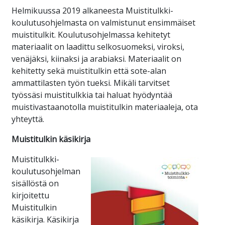
Helmikuussa 2019 alkaneesta Muistitulkki-
koulutusohjelmasta on valmistunut ensimmäiset
muistitulkit. Koulutusohjelmassa kehitetyt
materiaalit on laadittu selkosuomeksi, viroksi,
venäjäksi, kiinaksi ja arabiaksi. Materiaalit on
kehitetty sekä muistitulkin että sote-alan
ammattilasten työn tueksi. Mikäli tarvitset
työssäsi muistitulkkia tai haluat hyödyntää
muistivastaanotolla muistitulkin materiaaleja, ota
yhteyttä.
Muistitulkin käsikirja
Muistitulkki-
koulutusohjelman
sisällöstä on
kirjoitettu
Muistitulkin
käsikirja. Käsikirja