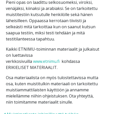
Pieni opas on laadittu selkosuomeksi, viroksi,
venäjäksi, kiinaksi ja arabiaksi. Se on tarkoitettu
muistitestiin kutsutulle henkilölle sekä hänen
läheisilleen. Oppaassa kerrotaan tiiviisti ja
selkeästi mitä tarkoittaa kun on saanut kutsun
saapua testiin, miksi testi tehdään ja mitä
testitilanteessa tapahtuu.
Kaikki ETNIMU-toiminnan materiaalit ja julkaisut
on luettavissa
verkkosivuilla
www.etnimu.fi
kohdassa
ERIKIELISET MATERIAALIT.
Osa materiaalista on myös tulostettavissa mutta
osa, kuten muistitulkin materiaali on tarkoitettu
muistiammattilaisten käyttöön ja annamme
mielellämme niihin ohjeistuksen. Ota yhteyttä,
niin toimitamme materiaalit sinulle.