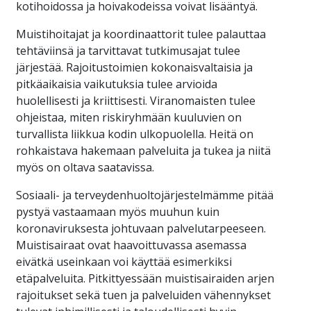
kotihoidossa ja hoivakodeissa voivat lisääntyä.
Muistihoitajat ja koordinaattorit tulee palauttaa
tehtäviinsä ja tarvittavat tutkimusajat tulee
järjestää. Rajoitustoimien kokonaisvaltaisia ja
pitkäaikaisia vaikutuksia tulee arvioida
huolellisesti ja kriittisesti. Viranomaisten tulee
ohjeistaa, miten riskiryhmään kuuluvien on
turvallista liikkua kodin ulkopuolella. Heitä on
rohkaistava hakemaan palveluita ja tukea ja niitä
myös on oltava saatavissa.
Sosiaali- ja terveydenhuoltojärjestelmämme pitää
pystyä vastaamaan myös muuhun kuin
koronaviruksesta johtuvaan palvelutarpeeseen.
Muistisairaat ovat haavoittuvassa asemassa
eivätkä useinkaan voi käyttää esimerkiksi
etäpalveluita. Pitkittyessään muistisairaiden arjen
rajoitukset sekä tuen ja palveluiden vähennykset