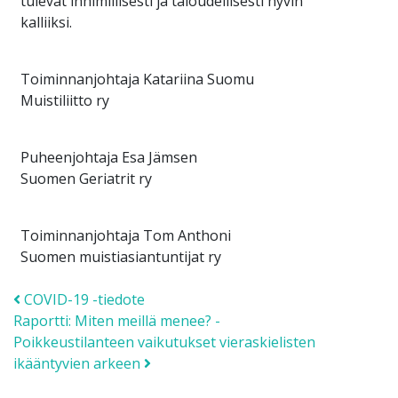
tulevat inhimillisesti ja taloudellisesti hyvin
kalliiksi.
Toiminnanjohtaja Katariina Suomu
Muistiliitto ry
Puheenjohtaja Esa Jämsen
Suomen Geriatrit ry
Toiminnanjohtaja Tom Anthoni
Suomen muistiasiantuntijat ry
Post navigation
COVID-19 -tiedote
Raportti: Miten meillä menee? -
Poikkeustilanteen vaikutukset vieraskielisten
ikääntyvien arkeen