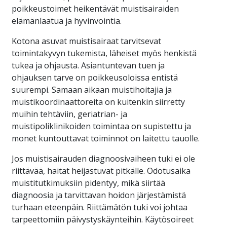
poikkeustoimet heikentävät muistisairaiden
elämänlaatua ja hyvinvointia.
Kotona asuvat muistisairaat tarvitsevat
toimintakyvyn tukemista, läheiset myös henkistä
tukea ja ohjausta. Asiantuntevan tuen ja
ohjauksen tarve on poikkeusoloissa entistä
suurempi. Samaan aikaan muistihoitajia ja
muistikoordinaattoreita on kuitenkin siirretty
muihin tehtäviin, geriatrian- ja
muistipoliklinikoiden toimintaa on supistettu ja
monet kuntouttavat toiminnot on laitettu tauolle.
Jos muistisairauden diagnoosivaiheen tuki ei ole
riittävää, haitat heijastuvat pitkälle. Odotusaika
muistitutkimuksiin pidentyy, mikä siirtää
diagnoosia ja tarvittavan hoidon järjestämistä
turhaan eteenpäin. Riittämätön tuki voi johtaa
tarpeettomiin päivystyskäynteihin. Käytösoireet