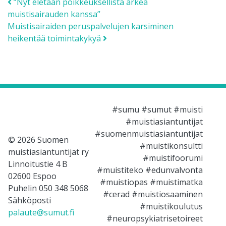
Post navigation
”Nyt eletään poikkeuksellista arkea
muistisairauden kanssa”
Muistisairaiden peruspalvelujen karsiminen
heikentää toimintakykyä
#sumu #sumut #muisti
#muistiasiantuntijat
#suomenmuistiasiantuntijat
© 2026 Suomen
#muistikonsultti
muistiasiantuntijat ry
#muistifoorumi
Linnoitustie 4 B
#muistiteko #edunvalvonta
02600 Espoo
#muistiopas #muistimatka
Puhelin 050 348 5068
#cerad #muistiosaaminen
Sähköposti
#muistikoulutus
palaute@sumut.fi
#neuropsykiatrisetoireet