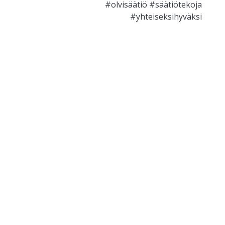
#olvisäätiö #säätiötekoja
#yhteiseksihyväksi