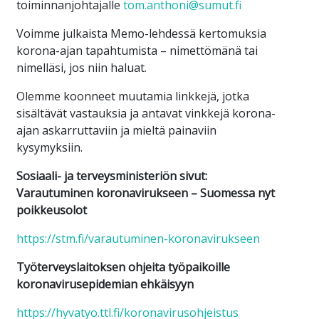
toiminnanjohtajalle
tom.anthoni@sumut.fi
Voimme julkaista Memo-lehdessä kertomuksia
korona-ajan tapahtumista – nimettömänä tai
nimelläsi, jos niin haluat.
Olemme koonneet muutamia linkkejä, jotka
sisältävät vastauksia ja antavat vinkkejä korona-
ajan askarruttaviin ja mieltä painaviin
kysymyksiin.
Sosiaali- ja terveysministeriön sivut:
Varautuminen koronavirukseen – Suomessa nyt
poikkeusolot
https://stm.fi/varautuminen-koronavirukseen
Työterveyslaitoksen ohjeita työpaikoille
koronavirusepidemian ehkäisyyn
https://hyvatyo.ttl.fi/koronavirusohjeistus