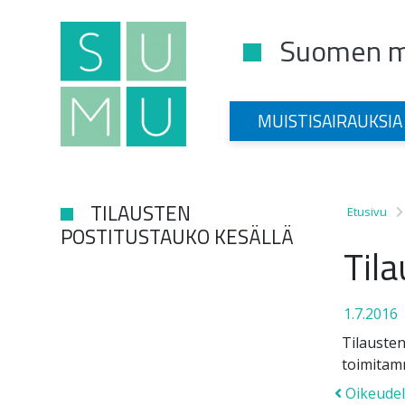
Suomen mu
Main Navigation
MUISTISAIRAUKSIA
TILAUSTEN
Etusivu
POSTITUSTAUKO KESÄLLÄ
Tila
1.7.2016
Tilausten
toimitamm
Post
Oikeudell