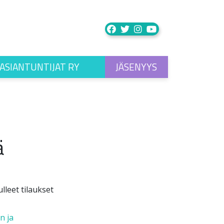
ASIANTUNTIJAT RY
JÄSENYYS
ä
lleet tilaukset
n ja