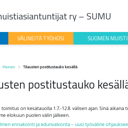
istiasiantuntijat ry – SUMU
VÄLINEITÄ TYÖHÖSI
SUOMEN MUISTI
Yleinen
Tilausten postitustauko kesällä
usten postitustauko kesäll
 toimitus on kesätauolla 1.7.-12.8. välisen ajan. Sinä aikana tu
e elokuun puolen välin jälkeen.
 navigation
inen ennakointi ja edunvalvonta – uusi työväline ohjauksee