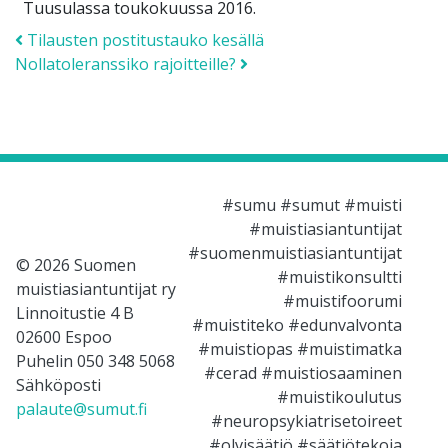
Tuusulassa toukokuussa 2016.
Post navigation
Tilausten postitustauko kesällä
Nollatoleranssiko rajoitteille?
#sumu #sumut #muisti
#muistiasiantuntijat
#suomenmuistiasiantuntijat
© 2026 Suomen
#muistikonsultti
muistiasiantuntijat ry
#muistifoorumi
Linnoitustie 4 B
#muistiteko #edunvalvonta
02600 Espoo
#muistiopas #muistimatka
Puhelin 050 348 5068
#cerad #muistiosaaminen
Sähköposti
#muistikoulutus
palaute@sumut.fi
#neuropsykiatrisetoireet
#olvisäätiö #säätiötekoja