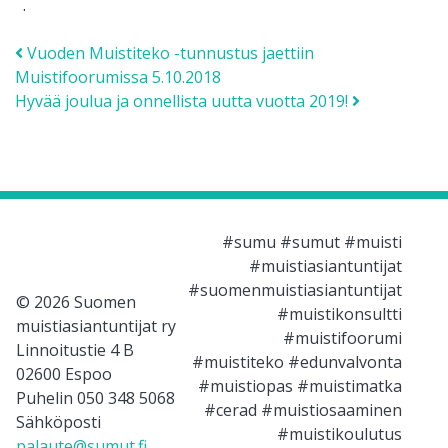
.
Post navigation
Vuoden Muistiteko -tunnustus jaettiin
Muistifoorumissa 5.10.2018
Hyvää joulua ja onnellista uutta vuotta 2019!
#sumu #sumut #muisti
#muistiasiantuntijat
#suomenmuistiasiantuntijat
© 2026 Suomen
#muistikonsultti
muistiasiantuntijat ry
#muistifoorumi
Linnoitustie 4 B
#muistiteko #edunvalvonta
02600 Espoo
#muistiopas #muistimatka
Puhelin 050 348 5068
#cerad #muistiosaaminen
Sähköposti
#muistikoulutus
palaute@sumut.fi