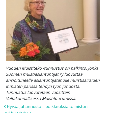
Vuoden Muistiteko -tunnustus on palkinto, jonka
Suomen muistiasiantuntijat ry luovuttaa
ansioituneelle asiantuntijataholle muistisairaiden
ihmisten parissa tehdyn työn johdosta.
Tunnustus luovutetaan vuosittain
Valtakunnallisessa Muistifoorumissa.
Post navigation
Hyvää juhannusta – poikkeuksia toimiston
aukioloajoissa