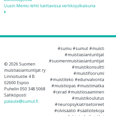
Uusin Memo-lehti luettavissa verkkojulkaisuna
#sumu #sumut #muisti
#muistiasiantuntijat
#suomenmuistiasiantuntijat
© 2026 Suomen
#muistikonsultti
muistiasiantuntijat ry
#muistifoorumi
Linnoitustie 4 B
#muistiteko #edunvalvonta
02600 Espoo
#muistiopas #muistimatka
Puhelin 050 348 5068
#cerad #muistiosaaminen
Sähköposti
#muistikoulutus
palaute@sumut.fi
#neuropsykiatrisetoireet
#olvisäätiö #säätiötekoja