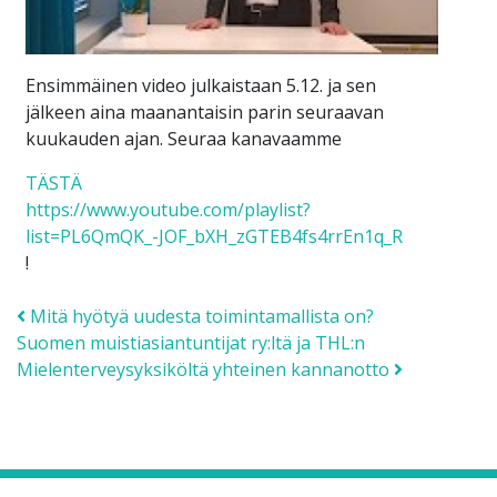
Ensimmäinen video julkaistaan 5.12. ja sen
jälkeen aina maanantaisin parin seuraavan
kuukauden ajan. Seuraa kanavaamme
TÄSTÄ
https://www.youtube.com/playlist?
list=PL6QmQK_-JOF_bXH_zGTEB4fs4rrEn1q_R
!
Post navigation
Mitä hyötyä uudesta toimintamallista on?
Suomen muistiasiantuntijat ry:ltä ja THL:n
Mielenterveysyksiköltä yhteinen kannanotto