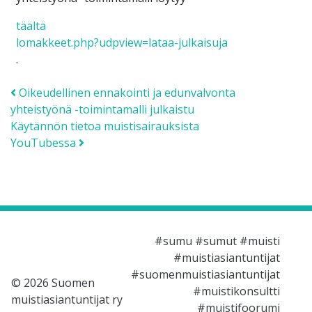
täältä
lomakkeet.php?udpview=lataa-julkaisuja
.
Post navigation
Oikeudellinen ennakointi ja edunvalvonta
yhteistyönä -toimintamalli julkaistu
Käytännön tietoa muistisairauksista
YouTubessa
#sumu #sumut #muisti
#muistiasiantuntijat
#suomenmuistiasiantuntijat
© 2026 Suomen
#muistikonsultti
muistiasiantuntijat ry
#muistifoorumi