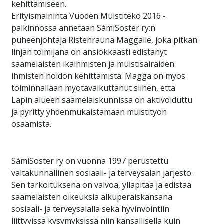
kehittämiseen.
Erityismaininta Vuoden Muistiteko 2016 -
palkinnossa annetaan SámiSoster ry:n
puheenjohtaja Ristenrauna Maggalle, joka pitkän
linjan toimijana on ansiokkaasti edistänyt
saamelaisten ikäihmisten ja muistisairaiden
ihmisten hoidon kehittämistä. Magga on myös
toiminnallaan myötävaikuttanut siihen, että
Lapin alueen saamelaiskunnissa on aktivoiduttu
ja pyritty yhdenmukaistamaan muistityön
osaamista.
SámiSoster ry on vuonna 1997 perustettu
valtakunnallinen sosiaali- ja terveysalan järjestö.
Sen tarkoituksena on valvoa, ylläpitää ja edistää
saamelaisten oikeuksia alkuperäiskansana
sosiaali- ja terveysalalla sekä hyvinvointiin
liittyvissä kysymyksissä niin kansallisella kuin