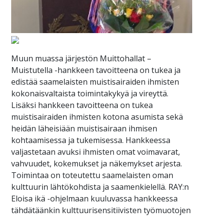
Muun muassa järjestön Muittohallat –
Muistutella -hankkeen tavoitteena on tukea ja
edistää saamelaisten muistisairaiden ihmisten
kokonaisvaltaista toimintakykyä ja vireyttä.
Lisäksi hankkeen tavoitteena on tukea
muistisairaiden ihmisten kotona asumista sekä
heidän läheisiään muistisairaan ihmisen
kohtaamisessa ja tukemisessa. Hankkeessa
valjastetaan avuksi ihmisten omat voimavarat,
vahvuudet, kokemukset ja näkemykset arjesta.
Toimintaa on toteutettu saamelaisten oman
kulttuurin lähtökohdista ja saamenkielellä. RAY:n
Eloisa ikä -ohjelmaan kuuluvassa hankkeessa
tähdätäänkin kulttuurisensitiivisten työmuotojen