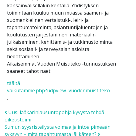
kansainväliselläkin kentällä. Yhdistyksen
toimintaan kuuluu muun muassa saamen- ja
suomenkielinen vertaistuki-, leiri- ja
tapahtumatoiminta, asiantuntijaluentojen ja
koulutusten järjestäminen, materiaalin
julkaiseminen, kehittämis- ja tutkimustoiminta
sekä sosiaali- ja terveysalan asioista
tiedottaminen.
Aikaisemmat Vuoden Muistiteko -tunnustuksen
saaneet tahot näet
täältä
vaikutamme.php?udpview=vuodenmuistiteko
.
Post navigation
Uusi lääkärinlausuntopohja kyvystä tehdä
oikeustoimi
Sumun syysristeilystä voimaa ja intoa pimeään
syksyyn – mitä tapahtumasta jäi käteen?