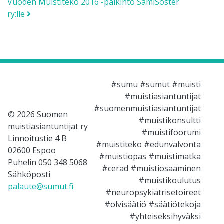
Vuoden Muistiteko 2016 -palkinto SámiSoster
ry:lle
#sumu #sumut #muisti
#muistiasiantuntijat
#suomenmuistiasiantuntijat
© 2026 Suomen
#muistikonsultti
muistiasiantuntijat ry
#muistifoorumi
Linnoitustie 4 B
#muistiteko #edunvalvonta
02600 Espoo
#muistiopas #muistimatka
Puhelin 050 348 5068
#cerad #muistiosaaminen
Sähköposti
#muistikoulutus
palaute@sumut.fi
#neuropsykiatrisetoireet
#olvisäätiö #säätiötekoja
#yhteiseksihyväksi