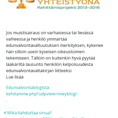
Jos muistisairaus on varhaisessa tai lievässä
vaiheessa ja henkilö ymmärtää
edunvalvontavaltuutuksen merkityksen, kykenee
hän silloin usein kyseisen oikeustoimen
tekemiseen. Tällöin on kuitenkin hyvä pyytää
lääkäriltä lausunto henkilön kelpoisuudesta
edunvalvontavaltakirjan liitteeksi.
Lue lisää
Edunvalvontablogista
kehitamme.php?udpview=mieyblogi
.
Post navigation
Mikä ilahduttaa sinua?