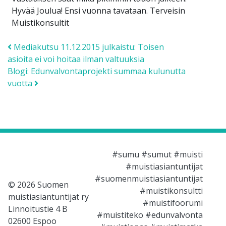
Hyvää Joulua! Ensi vuonna tavataan. Terveisin
Muistikonsultit
Post navigation
Mediakutsu 11.12.2015 julkaistu: Toisen
asioita ei voi hoitaa ilman valtuuksia
Blogi: Edunvalvontaprojekti summaa kulunutta
vuotta
#sumu #sumut #muisti
#muistiasiantuntijat
#suomenmuistiasiantuntijat
© 2026 Suomen
#muistikonsultti
muistiasiantuntijat ry
#muistifoorumi
Linnoitustie 4 B
#muistiteko #edunvalvonta
02600 Espoo