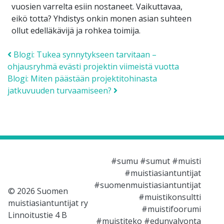
vuosien varrelta esiin nostaneet. Vaikuttavaa,
eikö totta? Yhdistys onkin monen asian suhteen
ollut edelläkävijä ja rohkea toimija.
Post navigation
Blogi: Tukea synnytykseen tarvitaan –
ohjausryhmä evästi projektin viimeistä vuotta
Blogi: Miten päästään projektitohinasta
jatkuvuuden turvaamiseen?
#sumu #sumut #muisti
#muistiasiantuntijat
#suomenmuistiasiantuntijat
© 2026 Suomen
#muistikonsultti
muistiasiantuntijat ry
#muistifoorumi
Linnoitustie 4 B
#muistiteko #edunvalvonta