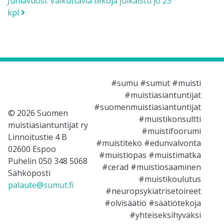
Juhlavuosi: Vaikuttavia tekoja julkaistu jo 23
kpl
#sumu #sumut #muisti
#muistiasiantuntijat
#suomenmuistiasiantuntijat
© 2026 Suomen
#muistikonsultti
muistiasiantuntijat ry
#muistifoorumi
Linnoitustie 4 B
#muistiteko #edunvalvonta
02600 Espoo
#muistiopas #muistimatka
Puhelin 050 348 5068
#cerad #muistiosaaminen
Sähköposti
#muistikoulutus
palaute@sumut.fi
#neuropsykiatrisetoireet
#olvisäätiö #säätiötekoja
#yhteiseksihyväksi