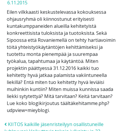
6.11.2015
Eilen vilkkaasti keskustelevassa kokouksessa
ohjausryhmä oli kiinnostunut erityisesti
kuntakumppaneiden alueilla kehitetyistä
konkreettisista tuloksista ja tuotoksista. Sekä
Sipoossa että Rovaniemellä on tehty hartiavoimin
töitä yhteistyökäytäntöjen kehittämiseksi ja
tuotettu monta pienempää ja suurempaa
työkalua, tapahtumaa ja käytäntöä. Miten
projektin päättyessä 31.12.2016 kaikki tuo
kehitetty hyvä jatkaa palamista vakiintuneella
liekillä? Entä miten tuo kehitetty hyvä leviäisi
muihinkin kuntiin? Miten muissa kunnissa saada
liekki sytytettyä? Mitä tarvitaan? Keitä tarvitaan?
Lue koko blogikirjoutus täältäkehitamme.php?
udpview=mieyblogi.
Post navigation
KIITOS kaikille jäsenristeilyyn osallistuneille