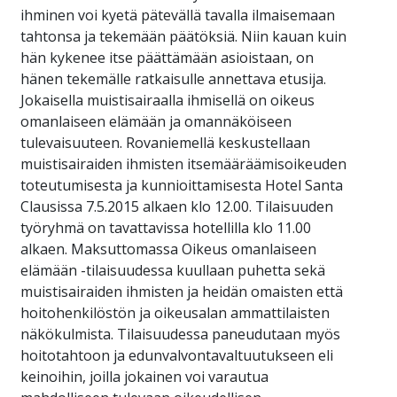
ihminen voi kyetä pätevällä tavalla ilmaisemaan
tahtonsa ja tekemään päätöksiä. Niin kauan kuin
hän kykenee itse päättämään asioistaan, on
hänen tekemälle ratkaisulle annettava etusija.
Jokaisella muistisairaalla ihmisellä on oikeus
omanlaiseen elämään ja omannäköiseen
tulevaisuuteen. Rovaniemellä keskustellaan
muistisairaiden ihmisten itsemääräämisoikeuden
toteutumisesta ja kunnioittamisesta Hotel Santa
Clausissa 7.5.2015 alkaen klo 12.00. Tilaisuuden
työryhmä on tavattavissa hotellilla klo 11.00
alkaen. Maksuttomassa Oikeus omanlaiseen
elämään -tilaisuudessa kuullaan puhetta sekä
muistisairaiden ihmisten ja heidän omaisten että
hoitohenkilöstön ja oikeusalan ammattilaisten
näkökulmista. Tilaisuudessa paneudutaan myös
hoitotahtoon ja edunvalvontavaltuutukseen eli
keinoihin, joilla jokainen voi varautua