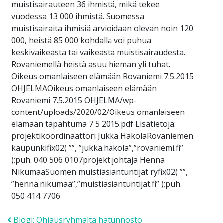
muistisairauteen 36 ihmistä, mikä tekee
vuodessa 13 000 ihmistä. Suomessa
muistisairaita ihmisiä arvioidaan olevan noin 120
000, heistä 85 000 kohdalla voi puhua
keskivaikeasta tai vaikeasta muistisairaudesta.
Rovaniemellä heistä asuu hieman yli tuhat.
Oikeus omanlaiseen elämään Rovaniemi 7.5.2015
OHJELMAOikeus omanlaiseen elämään
Rovaniemi 7.5.2015 OHJELMA/wp-
content/uploads/2020/02/Oikeus omanlaiseen
elämään tapahtuma 7 5 2015.pdf Lisätietoja:
projektikoordinaattori Jukka HakolaRovaniemen
kaupunkifix02( ””, ”jukka.hakola”,”rovaniemi.fi”
);puh. 040 506 0107projektijohtaja Henna
NikumaaSuomen muistiasiantuntijat ryfix02( ””,
”henna.nikumaa”,”muistiasiantuntijat.fi” );puh.
050 414 7706
Post navigation
Blogi: Ohjausryhmältä hatunnosto