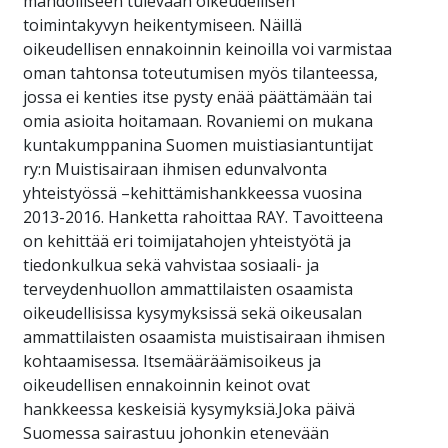
mahdolliseen tulevaan oikeudellisen
toimintakyvyn heikentymiseen. Näillä
oikeudellisen ennakoinnin keinoilla voi varmistaa
oman tahtonsa toteutumisen myös tilanteessa,
jossa ei kenties itse pysty enää päättämään tai
omia asioita hoitamaan. Rovaniemi on mukana
kuntakumppanina Suomen muistiasiantuntijat
ry:n Muistisairaan ihmisen edunvalvonta
yhteistyössä –kehittämishankkeessa vuosina
2013-2016. Hanketta rahoittaa RAY. Tavoitteena
on kehittää eri toimijatahojen yhteistyötä ja
tiedonkulkua sekä vahvistaa sosiaali- ja
terveydenhuollon ammattilaisten osaamista
oikeudellisissa kysymyksissä sekä oikeusalan
ammattilaisten osaamista muistisairaan ihmisen
kohtaamisessa. Itsemääräämisoikeus ja
oikeudellisen ennakoinnin keinot ovat
hankkeessa keskeisiä kysymyksiä.Joka päivä
Suomessa sairastuu johonkin etenevään