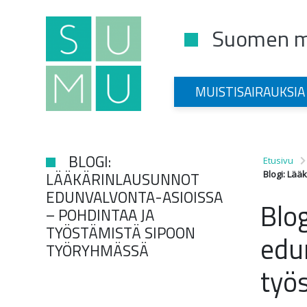
Suomen mu
Main Navigation
MUISTISAIRAUKSIA
BLOGI:
Etusivu
LÄÄKÄRINLAUSUNNOT
Blogi: Lää
EDUNVALVONTA-ASIOISSA
Blo
– POHDINTAA JA
TYÖSTÄMISTÄ SIPOON
edu
TYÖRYHMÄSSÄ
työ