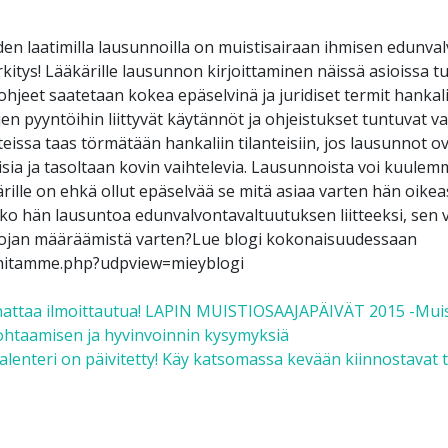
5
en laatimilla lausunnoilla on muistisairaan ihmisen edunval
kitys! Lääkärille lausunnon kirjoittaminen näissä asioissa t
ohjeet saatetaan kokea epäselvinä ja juridiset termit hankal
en pyyntöihin liittyvät käytännöt ja ohjeistukset tuntuvat va
eissa taas törmätään hankaliin tilanteisiin, jos lausunnot ov
isia ja tasoltaan kovin vaihtelevia. Lausunnoista voi kuule
ärille on ehkä ollut epäselvää se mitä asiaa varten hän oike
ako hän lausuntoa edunvalvontavaltuutuksen liitteeksi, sen 
ojan määräämistä varten?Lue blogi kokonaisuudessaan
ehitamme.php?udpview=mieyblogi
 navigation
attaa ilmoittautua! LAPIN MUISTIOSAAJAPÄIVÄT 2015 -Muis
ohtaamisen ja hyvinvoinnin kysymyksiä
lenteri on päivitetty! Käy katsomassa kevään kiinnostavat t