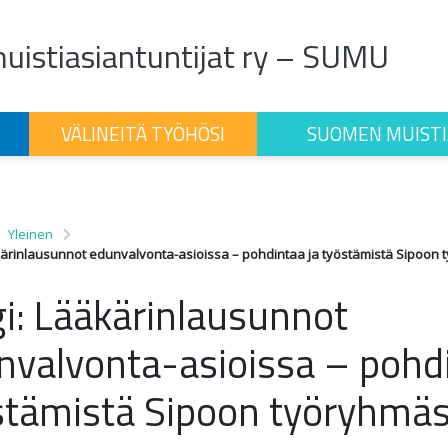
istiasiantuntijat ry – SUMU
VÄLINEITÄ TYÖHÖSI
SUOMEN MUISTI
Yleinen
kärinlausunnot edunvalvonta-asioissa – pohdintaa ja työstämistä Sipoon
gi: Lääkärinlausunnot
nvalvonta-asioissa – pohdi
stämistä Sipoon työryhmä