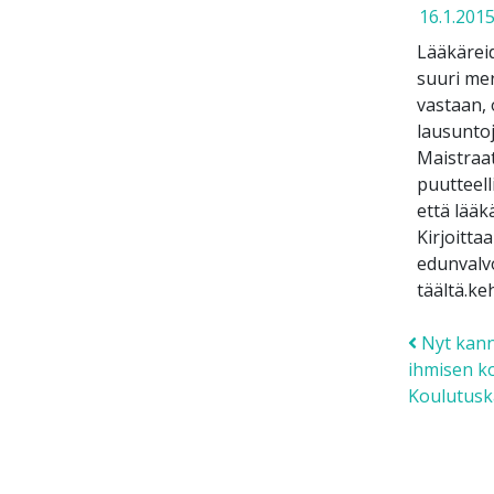
16.1.201
Lääkäreid
suuri mer
vastaan, 
lausuntoj
Maistraat
puutteell
että lääk
Kirjoitta
edunvalv
täältä.k
Post
Nyt kann
ihmisen k
Koulutuska