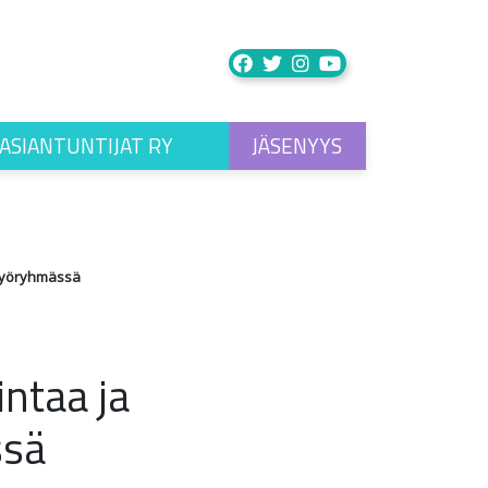
ASIANTUNTIJAT RY
JÄSENYYS
 työryhmässä
ntaa ja
ssä