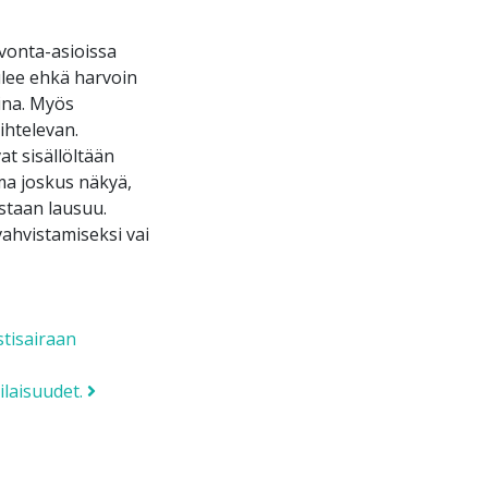
vonta-asioissa
ulee ehkä harvoin
ina. Myös
ihtelevan.
at sisällöltään
mma joskus näkyä,
astaan lausuu.
vahvistamiseksi vai
tisairaan
ilaisuudet.