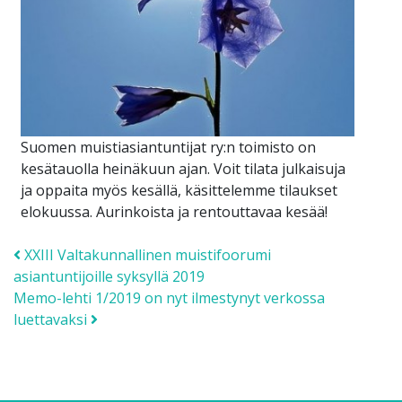
Suomen muistiasiantuntijat ry:n toimisto on
kesätauolla heinäkuun ajan. Voit tilata julkaisuja
ja oppaita myös kesällä, käsittelemme tilaukset
elokuussa. Aurinkoista ja rentouttavaa kesää!
Post navigation
XXIII Valtakunnallinen muistifoorumi
asiantuntijoille syksyllä 2019
Memo-lehti 1/2019 on nyt ilmestynyt verkossa
luettavaksi