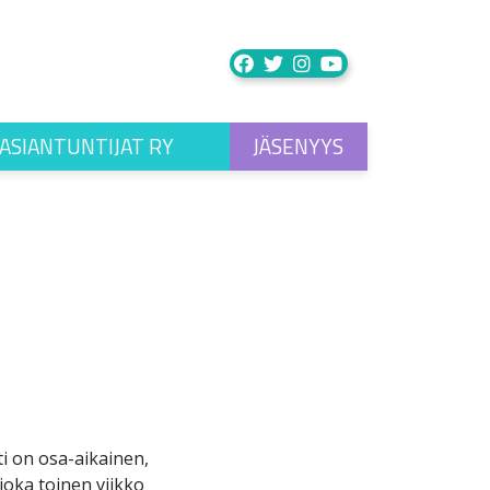
ASIANTUNTIJAT RY
JÄSENYYS
i on osa-aikainen,
 joka toinen viikko