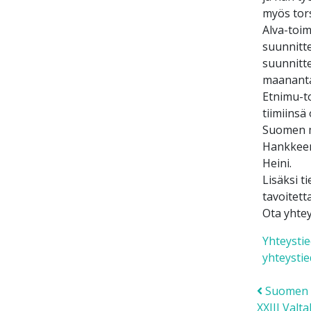
myös tors
Alva-toim
suunnitte
suunnitte
maanantais
Etnimu-to
tiimiinsä
Suomen mu
Hankkeen 
Heini.
Lisäksi t
tavoitett
Ota yhtey
Yhteystie
yhteystie
Post
Suomen mu
XXIII Valt