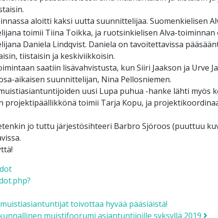
taisin.
innassa aloitti kaksi uutta suunnittelijaa. Suomenkielisen A
lijana toimii Tiina Toikka, ja ruotsinkielisen Alva-toiminnan
lijana Daniela Lindqvist. Daniela on tavoitettavissa pääsäänt
in, tiistaisin ja keskiviikkoisin.
imintaan saatiin lisävahvistusta, kun Siiri Jaakson ja Urve J
 osa-aikaisen suunnittelijan, Nina Pellosniemen.
istiasiantuntijoiden uusi Lupa puhua -hanke lähti myös ke
projektipäällikkönä toimii Tarja Kopu, ja projektikoordina
ietenkin jo tuttu järjestösihteeri Barbro Sjöroos (puuttuu ku
avissa.
ttä!
dot
dot.php?
 navigation
istiasiantuntijat toivottaa hyvää pääsiäistä!
akunnallinen muistifoorumi asiantuntijoille syksyllä 2019