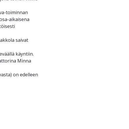
lva-toiminnan
 osa-aikaisena
öisesti
aakkola saivat
väällä käyntiin.
attorina Minna
vasta) on edelleen