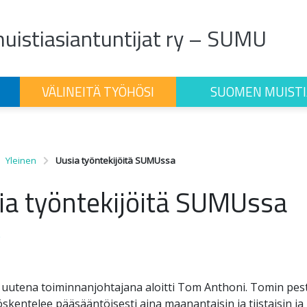
istiasiantuntijat ry – SUMU
VÄLINEITÄ TYÖHÖSI
SUOMEN MUISTI
Yleinen
Uusia työntekijöitä SUMUssa
ia työntekijöitä SUMUssa
9
 uutena toiminnanjohtajana aloitti Tom Anthoni. Tomin pest
öskentelee pääsääntöisesti aina maanantaisin ja tiistaisin ja