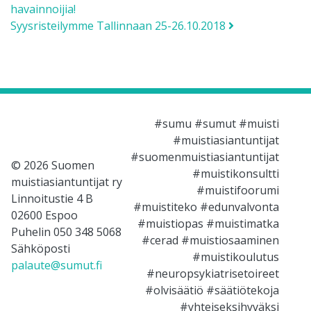
havainnoijia!
Syysristeilymme Tallinnaan 25-26.10.2018
#sumu #sumut #muisti
#muistiasiantuntijat
#suomenmuistiasiantuntijat
© 2026 Suomen
#muistikonsultti
muistiasiantuntijat ry
#muistifoorumi
Linnoitustie 4 B
#muistiteko #edunvalvonta
02600 Espoo
#muistiopas #muistimatka
Puhelin 050 348 5068
#cerad #muistiosaaminen
Sähköposti
#muistikoulutus
palaute@sumut.fi
#neuropsykiatrisetoireet
#olvisäätiö #säätiötekoja
#yhteiseksihyväksi