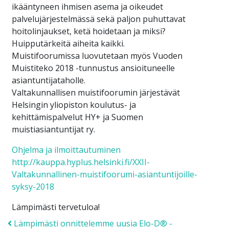
ikääntyneen ihmisen asema ja oikeudet
palvelujärjestelmässä sekä paljon puhuttavat
hoitolinjaukset, ketä hoidetaan ja miksi?
Huipputärkeitä aiheita kaikki.
Muistifoorumissa luovutetaan myös Vuoden
Muistiteko 2018 -tunnustus ansioituneelle
asiantuntijataholle.
Valtakunnallisen muistifoorumin järjestävät
Helsingin yliopiston koulutus- ja
kehittämispalvelut HY+ ja Suomen
muistiasiantuntijat ry.
Ohjelma ja ilmoittautuminen
http://kauppa.hyplus.helsinki.fi/XXII-
Valtakunnallinen-muistifoorumi-asiantuntijoille-
syksy-2018
Lämpimästi tervetuloa!
Post navigation
Lämpimästi onnittelemme uusia Elo-D® -