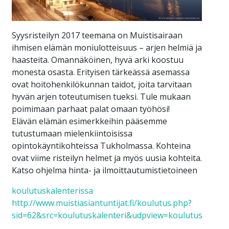
Syysristeilyn 2017 teemana on Muistisairaan
ihmisen elämän moniulotteisuus – arjen helmiä ja
haasteita. Omannäköinen, hyvä arki koostuu
monesta osasta. Erityisen tärkeässä asemassa
ovat hoitohenkilökunnan taidot, joita tarvitaan
hyvän arjen toteutumisen tueksi. Tule mukaan
poimimaan parhaat palat omaan työhösi!
Elävän elämän esimerkkeihin pääsemme
tutustumaan mielenkiintoisissa
opintokäyntikohteissa Tukholmassa. Kohteina
ovat viime risteilyn helmet ja myös uusia kohteita.
Katso ohjelma hinta- ja ilmoittautumistietoineen
koulutuskalenterissa
http://www.muistiasiantuntijat.fi/koulutus.php?
sid=62&src=koulutuskalenteri&udpview=koulutus
.