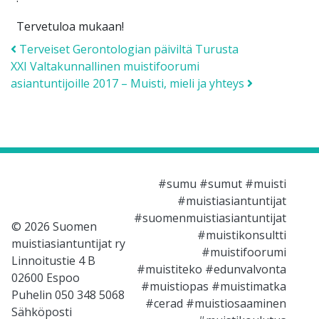
Tervetuloa mukaan!
Post navigation
Terveiset Gerontologian päiviltä Turusta
XXI Valtakunnallinen muistifoorumi
asiantuntijoille 2017 – Muisti, mieli ja yhteys
#sumu #sumut #muisti
#muistiasiantuntijat
#suomenmuistiasiantuntijat
© 2026 Suomen
#muistikonsultti
muistiasiantuntijat ry
#muistifoorumi
Linnoitustie 4 B
#muistiteko #edunvalvonta
02600 Espoo
#muistiopas #muistimatka
Puhelin 050 348 5068
#cerad #muistiosaaminen
Sähköposti