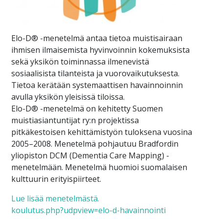
Elo-D® -menetelmä antaa tietoa muistisairaan
ihmisen ilmaisemista hyvinvoinnin kokemuksista
sekä yksikön toiminnassa ilmenevistä
sosiaalisista tilanteista ja vuorovaikutuksesta.
Tietoa kerätään systemaattisen havainnoinnin
avulla yksikön yleisissä tiloissa.
Elo-D® -menetelmä on kehitetty Suomen
muistiasiantuntijat ry:n projektissa
pitkäkestoisen kehittämistyön tuloksena vuosina
2005–2008. Menetelmä pohjautuu Bradfordin
yliopiston DCM (Dementia Care Mapping) -
menetelmään. Menetelmä huomioi suomalaisen
kulttuurin erityispiirteet.
Lue lisää menetelmästä.
koulutus.php?udpview=elo-d-havainnointi