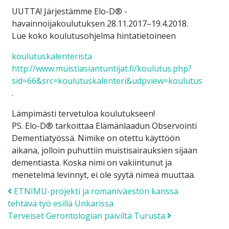
UUTTA! Järjestämme Elo-D® -
havainnoijakoulutuksen 28.11.2017–19.4.2018.
Lue koko koulutusohjelma hintatietoineen
koulutuskalenterista
http://www.muistiasiantuntijat.fi/koulutus.php?
sid=66&src=koulutuskalenteri&udpview=koulutus
.
Lämpimästi tervetuloa koulutukseen!
PS. Elo-D® tarkoittaa Elämänlaadun Observointi
Dementiatyössä. Nimike on otettu käyttöön
aikana, jolloin puhuttiin muistisairauksien sijaan
dementiasta. Koska nimi on vakiintunut ja
menetelmä levinnyt, ei ole syytä nimeä muuttaa.
Post navigation
ETNIMU-projekti ja romaniväestön kanssa
tehtävä työ esillä Unkarissa
Terveiset Gerontologian päiviltä Turusta