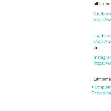
aihetunni
Facebook
https://
,
Twitteris
https://t
ja
Instagra
https://
.
Lämpimäs
Post
Loppuarvi
Tervetulo