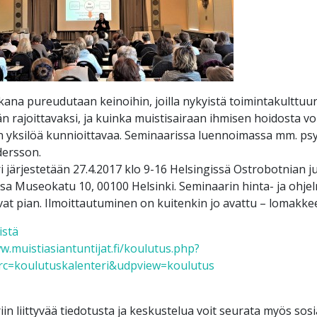
kana pureudutaan keinoihin, joilla nykyistä toimintakulttuu
rajoittavaksi, ja kuinka muistisairaan ihmisen hoidosta voi
ksilöä kunnioittavaa. Seminaarissa luennoimassa mm. psykiat
dersson.
 järjestetään 27.4.2017 klo 9-16 Helsingissä Ostrobotnian ju
sa Museokatu 10, 00100 Helsinki. Seminaarin hinta- ja ohje
at pian. Ilmoittautuminen on kuitenkin jo avattu – lomakke
istä
w.muistiasiantuntijat.fi/koulutus.php?
rc=koulutuskalenteri&udpview=koulutus
in liittyvää tiedotusta ja keskustelua voit seurata myös sos