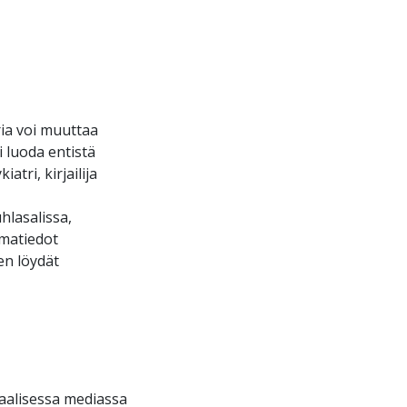
ria voi muuttaa
 luoda entistä
ri, kirjailija
hlasalissa,
lmatiedot
en löydät
iaalisessa mediassa