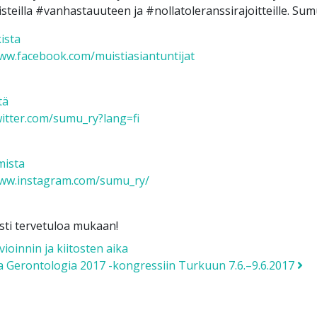
steilla #vanhastauuteen ja #nollatoleranssirajoitteille. Sum
ista
www.facebook.com/muistiasiantuntijat
tä
witter.com/sumu_ry?lang=fi
mista
www.instagram.com/sumu_ry/
ti tervetuloa mukaan!
 navigation
oinnin ja kiitosten aika
a Gerontologia 2017 -kongressiin Turkuun 7.6.–9.6.2017