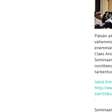
Päivän ai
vähemmän 
enemmän y
Claes An
Seminaari
osoittees
tarkentuv
tästä link
http://ww
sid=55&s
.
Seminaari