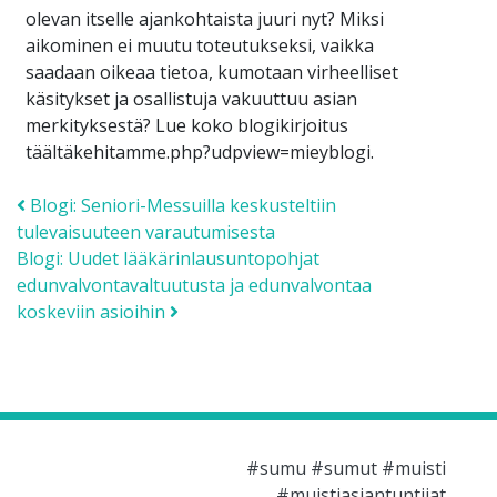
olevan itselle ajankohtaista juuri nyt? Miksi
aikominen ei muutu toteutukseksi, vaikka
saadaan oikeaa tietoa, kumotaan virheelliset
käsitykset ja osallistuja vakuuttuu asian
merkityksestä? Lue koko blogikirjoitus
täältäkehitamme.php?udpview=mieyblogi.
Post navigation
Blogi: Seniori-Messuilla keskusteltiin
tulevaisuuteen varautumisesta
Blogi: Uudet lääkärinlausuntopohjat
edunvalvontavaltuutusta ja edunvalvontaa
koskeviin asioihin
#sumu #sumut #muisti
#muistiasiantuntijat