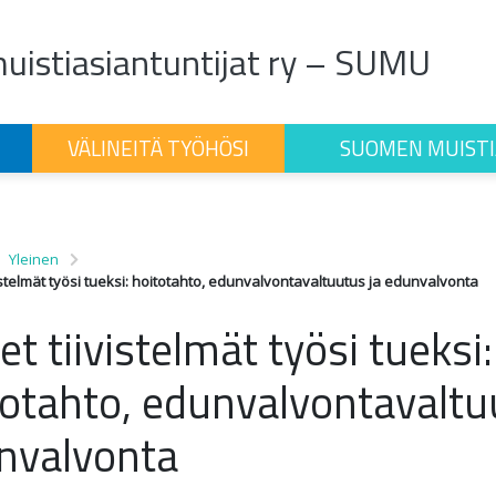
istiasiantuntijat ry – SUMU
VÄLINEITÄ TYÖHÖSI
SUOMEN MUISTI
Yleinen
istelmät työsi tueksi: hoitotahto, edunvalvontavaltuutus ja edunvalvonta
t tiivistelmät työsi tueksi:
totahto, edunvalvontavaltu
nvalvonta