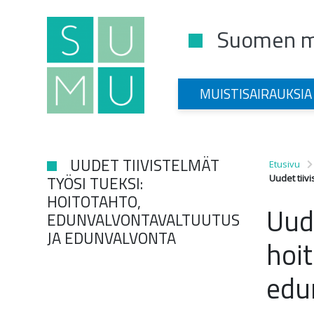
Suomen mu
Main Navigation
MUISTISAIRAUKSIA
UUDET TIIVISTELMÄT
Etusivu
TYÖSI TUEKSI:
Uudet tiiv
HOITOTAHTO,
Uude
EDUNVALVONTAVALTUUTUS
JA EDUNVALVONTA
hoi
edu