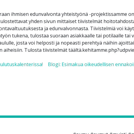
5
raan ihmisen edunvalvonta yhteistyönä -projektissamme on 
tulostettavat yhden sivun mittaiset tiivistelmät hoitotahdost
ntavaltuutuksesta ja edunvalvonnasta. Tiivistelmiä voi käyt
yön tukena, tulostaa suoraan asiakkaalle tai potilaalle tai v
aululle, josta voi helposti ja nopeasti perehtyä näihin ajoitt
n aiheisiin. Tulosta tiivistelmät täältä.kehitamme.php?udp
 navigation
ulutuskalenterissa!
Blogi: Esimakua oikeudellisen ennako