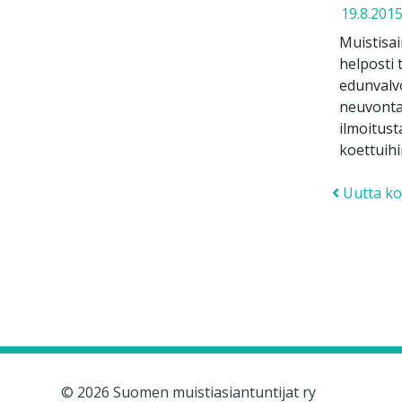
19.8.201
Muistisai
helposti 
edunvalvo
neuvontat
ilmoitust
koettuihi
Post
Uutta ko
© 2026 Suomen muistiasiantuntijat ry