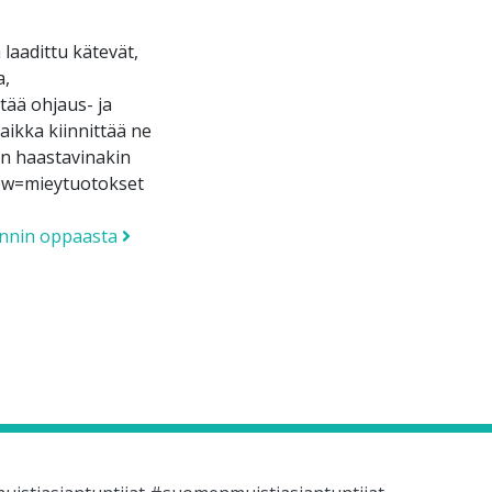
laadittu kätevät,
a,
tää ohjaus- ja
aikka kiinnittää ne
ain haastavinakin
view=mieytuotokset
innin oppaasta