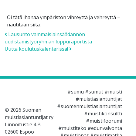
Oi tätä ihanaa ympäristön vihreyttä ja vehreyttä –
nautitaan siitä.
Post navigation
Lausunto vammaislainsäädännön
uudistamistyöryhmän loppuraportista
Uutta koulutuskalenterissa!
#sumu #sumut #muisti
#muistiasiantuntijat
#suomenmuistiasiantuntijat
© 2026 Suomen
#muistikonsultti
muistiasiantuntijat ry
#muistifoorumi
Linnoitustie 4 B
#muistiteko #edunvalvonta
02600 Espoo
#muistiopas #muistimatka