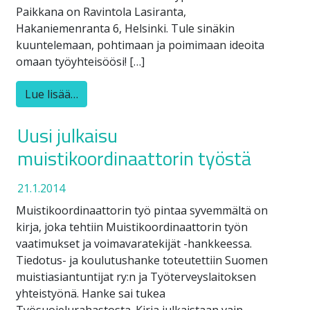
Paikkana on Ravintola Lasiranta,
Hakaniemenranta 6, Helsinki. Tule sinäkin
kuuntelemaan, pohtimaan ja poimimaan ideoita
omaan työyhteisöösi! […]
Lue lisää…
Uusi julkaisu
muistikoordinaattorin työstä
21.1.2014
Muistikoordinaattorin työ pintaa syvemmältä on
kirja, joka tehtiin Muistikoordinaattorin työn
vaatimukset ja voimavaratekijät -hankkeessa.
Tiedotus- ja koulutushanke toteutettiin Suomen
muistiasiantuntijat ry:n ja Työterveyslaitoksen
yhteistyönä. Hanke sai tukea
Työsuojelurahastosta. Kirja julkaistaan vain