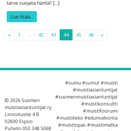
tarve suojata häntä? […]
Lue lisää…
Posts navigation
«
1
…
42
43
44
45
46
»
#sumu #sumut #muisti
#muistiasiantuntijat
#suomenmuistiasiantuntijat
© 2026 Suomen
#muistikonsultti
muistiasiantuntijat ry
#muistifoorumi
Linnoitustie 4 B
#muistiteko #edunvalvonta
02600 Espoo
#muistiopas #muistimatka
Puhelin 050 348 5068