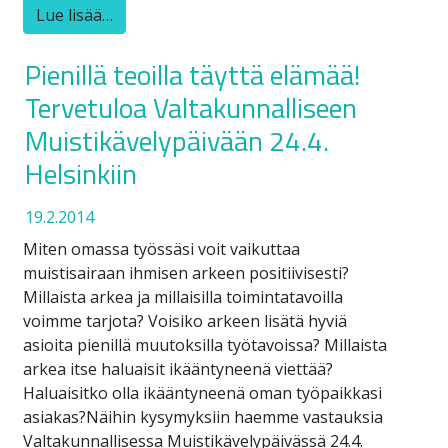
Lue lisää…
Pienillä teoilla täyttä elämää!
Tervetuloa Valtakunnalliseen
Muistikävelypäivään 24.4.
Helsinkiin
19.2.2014
Miten omassa työssäsi voit vaikuttaa
muistisairaan ihmisen arkeen positiivisesti?
Millaista arkea ja millaisilla toimintatavoilla
voimme tarjota? Voisiko arkeen lisätä hyviä
asioita pienillä muutoksilla työtavoissa? Millaista
arkea itse haluaisit ikääntyneenä viettää?
Haluaisitko olla ikääntyneenä oman työpaikkasi
asiakas?Näihin kysymyksiin haemme vastauksia
Valtakunnallisessa Muistikävelypäivässä 24.4.